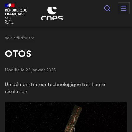
Panneau de gestion des cookies
Recherc
RÉPUBLIQUE
FRANÇAISE
Voir le fil d'Ariane
OTOS
Modifié le 22 janvier 2025
Un démonstrateur technologique très haute
résolution