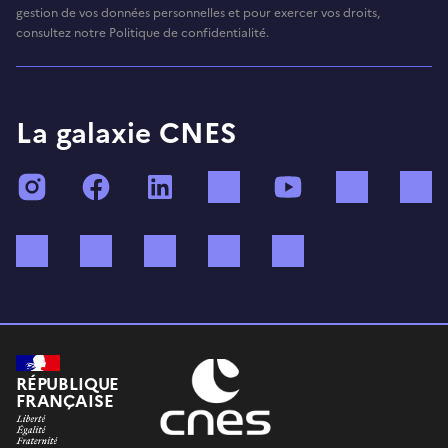
gestion de vos données personnelles et pour exercer vos droits,
consultez notre Politique de confidentialité.
La galaxie CNES
Instagram
Facebook
LinkedIn
TikTok
YouTube
Twitch
Bluesky
Mastodon
X (ex Twitter)
WhatsApp
Spotify
RÉPUBLIQUE
FRANÇAISE