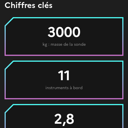
Chiffres clés
3000
kg : masse de la sonde
11
instruments à bord
2,8