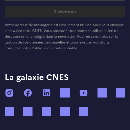
Votre adresse de messagerie est uniquement utilisée pour vous envoyer
la newsletter du CNES. Vous pouvez à tout moment utiliser le lien de
désabonnement intégré dans la newsletter. Pour en savoir plus sur la
gestion de vos données personnelles et pour exercer vos droits,
consultez notre Politique de confidentialité.
La galaxie CNES
Instagram
Facebook
LinkedIn
TikTok
YouTube
Twitch
Bluesky
Mastodon
X (ex Twitter)
WhatsApp
Spotify