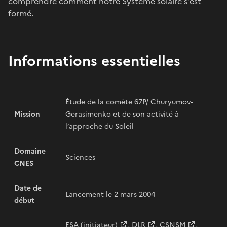
comprendre comment notre Système solaire s'est
formé.
Informations essentielles
Étude de la comète 67P/ Churyumov-
Mission
Gerasimenko et de son activité à
l’approche du Soleil
Domaine
Sciences
CNES
Date de
Lancement le 2 mars 2004
début
ESA (initiateur)
,
DLR
,
CSNSM
,