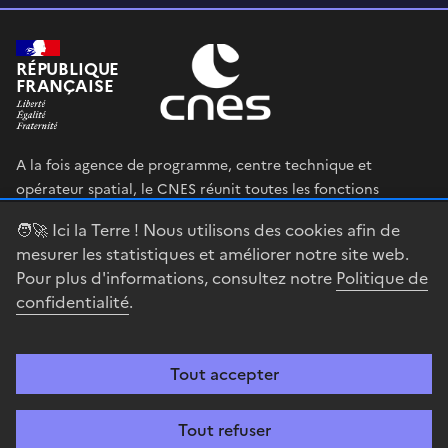
RÉPUBLIQUE
FRANÇAISE
A la fois agence de programme, centre technique et
opérateur spatial, le CNES réunit toutes les fonctions
permettant au gouvernement français de définir et mettre
🧑‍🚀 Ici la Terre ! Nous utilisons des cookies afin de
en œuvre sa stratégie spatiale.
mesurer les statistiques et améliorer notre site web.
Pour plus d'informations, consultez notre
Politique de
legifrance.gouv.fr
gouvernement.fr
confidentialité
.
service-public.fr
data.gouv.fr
Tout accepter
Accessibilité : partiellement conforme
Mentions légales
Politique de
confidentialité
Gestion des cookies
Contact
Centre spatial
Tout refuser