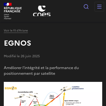
Panneau de gestion des cookies
Recherc
RÉPUBLIQUE
FRANÇAISE
Voir le fil d'Ariane
EGNOS
Modifié le 26 juin 2025
Améliorer l’intégrité et la performance du
positionnement par satellite