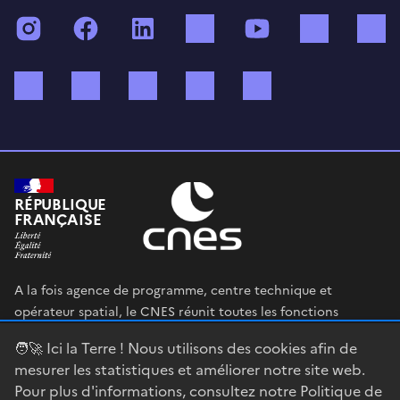
Instagram
Facebook
LinkedIn
TikTok
YouTube
Twitch
Bluesky
Mastodon
X (ex Twitter)
WhatsApp
Spotify
RÉPUBLIQUE
FRANÇAISE
A la fois agence de programme, centre technique et
opérateur spatial, le CNES réunit toutes les fonctions
permettant au gouvernement français de définir et mettre
🧑‍🚀 Ici la Terre ! Nous utilisons des cookies afin de
en œuvre sa stratégie spatiale.
mesurer les statistiques et améliorer notre site web.
Pour plus d'informations, consultez notre
Politique de
legifrance.gouv.fr
gouvernement.fr