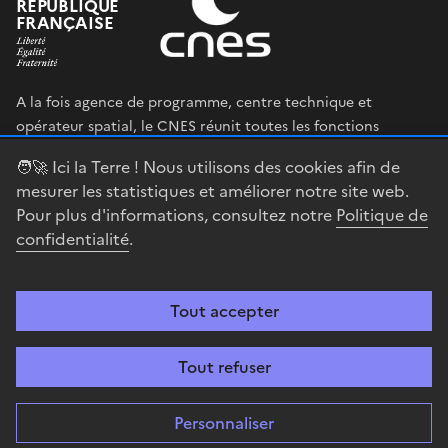
RÉPUBLIQUE
FRANÇAISE
A la fois agence de programme, centre technique et
opérateur spatial, le CNES réunit toutes les fonctions
permettant au gouvernement français de définir et mettre
🧑‍🚀 Ici la Terre ! Nous utilisons des cookies afin de
en œuvre sa stratégie spatiale.
mesurer les statistiques et améliorer notre site web.
Pour plus d'informations, consultez notre
Politique de
legifrance.gouv.fr
gouvernement.fr
confidentialité
.
service-public.fr
data.gouv.fr
Tout accepter
Accessibilité : partiellement conforme
Mentions légales
Politique de
confidentialité
Gestion des cookies
Contact
Centre spatial
Tout refuser
guyanais
Personnaliser
Sauf mention explicite de propriété intellectuelle détenue par des tiers,