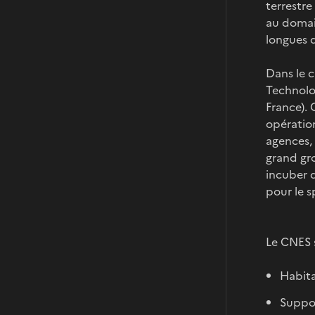
terrestr
au domai
longues 
Dans le 
Technolog
France).
opération
agences, 
grand gro
incuber d
pour le s
Le CNES 
Habita
Suppor