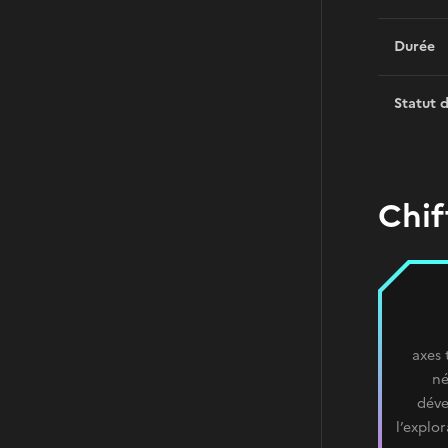
Durée
Statut 
Chif
axes
né
dév
l’explo