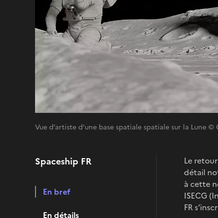
Vue d’artiste d’une base spatiale spatiale sur la Lune
Spaceship FR
Le retour
détail no
à cette n
En bref
ISECG (I
FR s’insc
En détails