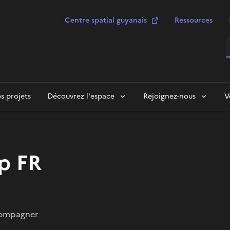
Centre spatial guyanais
Ressources
R
s projets
Découvrez l'espace
Rejoignez-nous
V
p FR
ccompagner