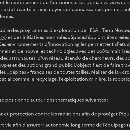
e et le renforcement de l’autonomie. Les domaines visés co
ne de la santé et aux moyens et connaissances permettant 
durées.
cadre des programmes d'exploration de l'ESA : Terra Novae
y) et des initiatives nommées « Spaceship » ont été créées
 Ces environnements d'innovation agiles permettent d'ét
nels et de nouvelles technologies avec des coûts maitrisés,
des astronautes, d'un réseau étendu de chercheurs, des ac
upe) et des actions grand public L’objectif est de faire tr
es « pépites » françaises de toutes tailles, réaliser de la « 
patial comme le recyclage, l’exploitation minière, la robotiqu
se positionne autour des thématiques suivantes :
t et protection contre les radiations afin de protéger l’é
t vie afin d’assurer l’autonomie long terme de l’équipage (a