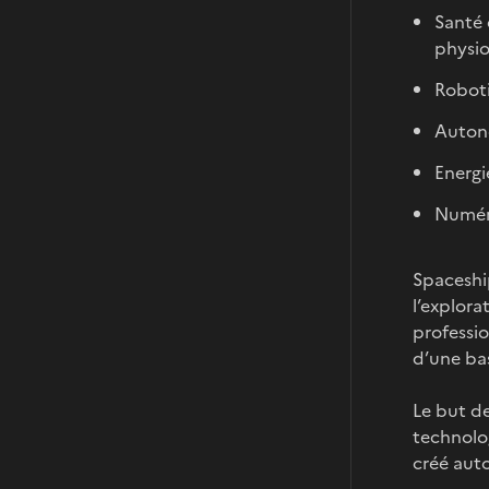
Santé 
physio
Roboti
Autono
Energi
Numéri
Spaceship
l’explora
professio
d’une bas
Le but de
technolog
créé auto