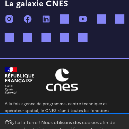
La galaxie CNES
Instagram
Facebook
LinkedIn
TikTok
YouTube
Twitch
Bluesky
Mastodon
X (ex Twitter)
WhatsApp
Spotify
RÉPUBLIQUE
FRANÇAISE
A la fois agence de programme, centre technique et
opérateur spatial, le CNES réunit toutes les fonctions
permettant au gouvernement français de définir et mettre
🧑‍🚀 Ici la Terre ! Nous utilisons des cookies afin de
en œuvre sa stratégie spatiale.