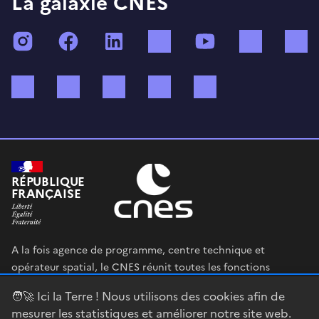
La galaxie CNES
Instagram
Facebook
LinkedIn
TikTok
YouTube
Twitch
Bluesky
Mastodon
X (ex Twitter)
WhatsApp
Spotify
RÉPUBLIQUE
FRANÇAISE
A la fois agence de programme, centre technique et
opérateur spatial, le CNES réunit toutes les fonctions
permettant au gouvernement français de définir et mettre
🧑‍🚀 Ici la Terre ! Nous utilisons des cookies afin de
en œuvre sa stratégie spatiale.
mesurer les statistiques et améliorer notre site web.