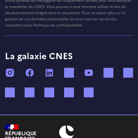
Votre adresse de messagerie est uniquement utilisée pour vous envoyer
la newsletter du CNES. Vous pouvez à tout moment utiliser le lien de
désabonnement intégré dans la newsletter. Pour en savoir plus sur la
gestion de vos données personnelles et pour exercer vos droits,
consultez notre Politique de confidentialité.
La galaxie CNES
Instagram
Facebook
LinkedIn
TikTok
YouTube
Twitch
Bluesky
Mastodon
X (ex Twitter)
WhatsApp
Spotify
RÉPUBLIQUE