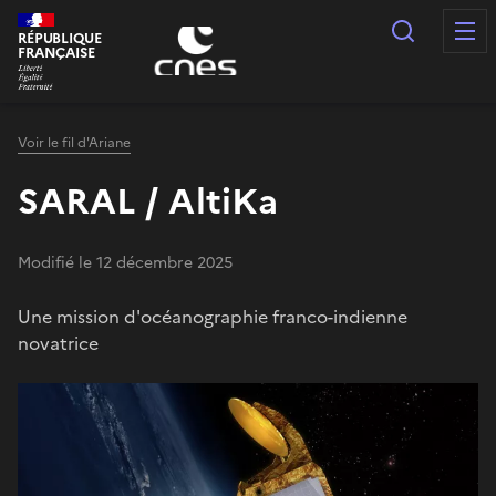
Panneau de gestion des cookies
Recherc
RÉPUBLIQUE
FRANÇAISE
Voir le fil d'Ariane
SARAL / AltiKa
Modifié le 12 décembre 2025
Une mission d'océanographie franco-indienne
novatrice