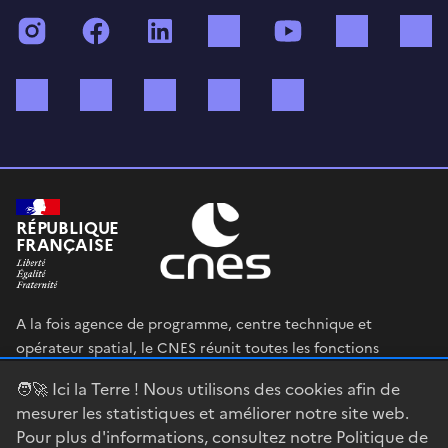
Instagram
Facebook
LinkedIn
TikTok
YouTube
Twitch
Bluesky
Mastodon
X (ex Twitter)
WhatsApp
Spotify
RÉPUBLIQUE
FRANÇAISE
A la fois agence de programme, centre technique et
opérateur spatial, le CNES réunit toutes les fonctions
permettant au gouvernement français de définir et mettre
🧑‍🚀 Ici la Terre ! Nous utilisons des cookies afin de
en œuvre sa stratégie spatiale.
mesurer les statistiques et améliorer notre site web.
Pour plus d'informations, consultez notre
Politique de
legifrance.gouv.fr
gouvernement.fr