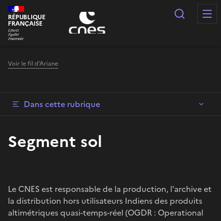
Panneau de gestion des cookies
Recherc
RÉPUBLIQUE
FRANÇAISE
Voir le fil d'Ariane
Dans cette rubrique
Segment sol
Le CNES est responsable de la production, l'archive et
la distribution hors utilisateurs Indiens des produits
altimétriques quasi-temps-réel (OGDR : Operational