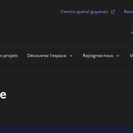
Centre spatial guyanais
Ress
R
s projets
Découvrez l'espace
Rejoignez-nous
V
e