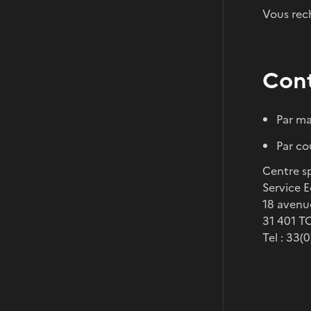
Vous rec
Con
Par ma
Par cou
Centre s
Service 
18 avenu
31 401 
Tel : 33(