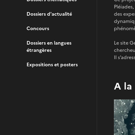
Pléiades,
Dossiers d'actualité
des exper
dynamiqu
Concours
phénomè
Dossiers en langues
Le site G
étrangères
chercheur
Il s’adre
Expositions et posters
A la