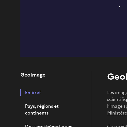
GeoI
GeoImage
En bref
Les image
scientifi
Pays, régions et
l’image s
continents
Ministère
Dossiers thématiques
Ce projet