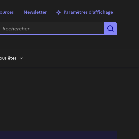
ources
Newsletter
Paramètres d'affichage
echercher
Lancer la
ous êtes