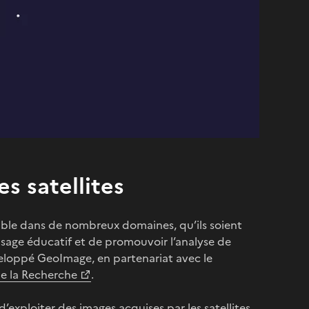
es satellites
nable dans de nombreux domaines, qu’ils soient
usage éducatif et de promouvoir l’analyse de
veloppé GeoImage, en partenariat avec le
de la Recherche
.
exploiter des images acquises par les satellites