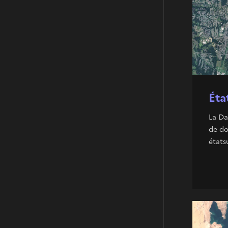
Éta
La Da
de do
états