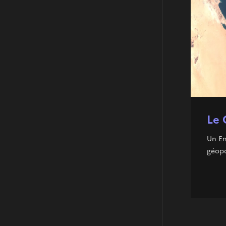
Le 
Un Em
géopo