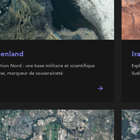
enland
Ir
ation Nord : une base militaire et scientifique
Exp
se, marqueur de souveraineté
Sud