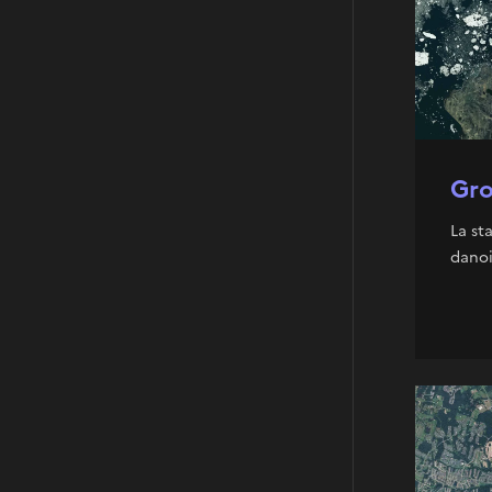
Gro
La st
danoi