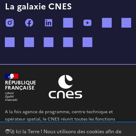
La galaxie CNES
Instagram
Facebook
LinkedIn
TikTok
YouTube
Twitch
Bluesky
Mastodon
X (ex Twitter)
WhatsApp
Spotify
RÉPUBLIQUE
FRANÇAISE
A la fois agence de programme, centre technique et
opérateur spatial, le CNES réunit toutes les fonctions
permettant au gouvernement français de définir et mettre
🧑‍🚀 Ici la Terre ! Nous utilisons des cookies afin de
en œuvre sa stratégie spatiale.