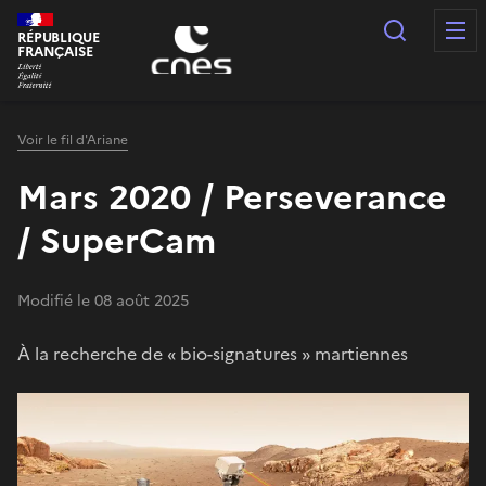
Panneau de gestion des cookies
Recherc
RÉPUBLIQUE
FRANÇAISE
Voir le fil d'Ariane
Mars 2020 / Perseverance
/ SuperCam
Modifié le 08 août 2025
À la recherche de « bio-signatures » martiennes