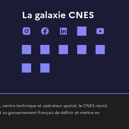
La galaxie CNES
Instagram
Facebook
LinkedIn
TikTok
YouTube
Twitch
Threads
Bluesky
Mastodon
X (ex Twi
WhatsApp
Spotify
 centre technique et opérateur spatial, le CNES réunit
t au gouvernement français de définir et mettre en