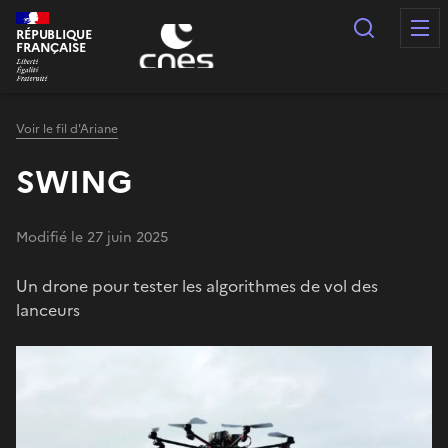
Panneau de gestion des cookies
Recherc
RÉPUBLIQUE
FRANÇAISE
Voir le fil d'Ariane
SWING
Modifié le 27 juin 2025
Un drone pour tester les algorithmes de vol des
lanceurs