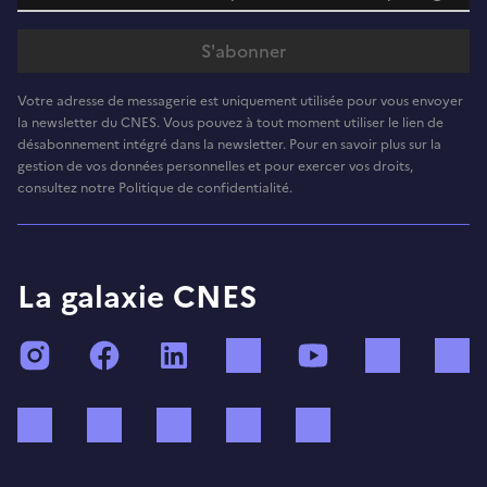
Votre adresse de messagerie est uniquement utilisée pour vous envoyer
la newsletter du CNES. Vous pouvez à tout moment utiliser le lien de
désabonnement intégré dans la newsletter. Pour en savoir plus sur la
gestion de vos données personnelles et pour exercer vos droits,
consultez notre Politique de confidentialité.
La galaxie CNES
Instagram
Facebook
LinkedIn
TikTok
YouTube
Twitch
Bluesky
Mastodon
X (ex Twitter)
WhatsApp
Spotify