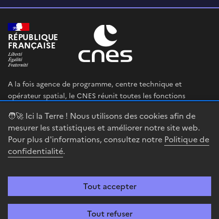
RÉPUBLIQUE
FRANÇAISE
A la fois agence de programme, centre technique et
opérateur spatial, le CNES réunit toutes les fonctions
permettant au gouvernement français de définir et mettre
🧑‍🚀 Ici la Terre ! Nous utilisons des cookies afin de
en œuvre sa stratégie spatiale.
mesurer les statistiques et améliorer notre site web.
Pour plus d'informations, consultez notre
Politique de
legifrance.gouv.fr
gouvernement.fr
confidentialité
.
service-public.fr
data.gouv.fr
Tout accepter
Accessibilité : partiellement conforme
Mentions légales
Politique de
confidentialité
Gestion des cookies
Contact
Centre spatial
Tout refuser