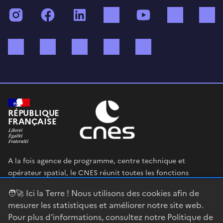
Instagram
Facebook
LinkedIn
TikTok
YouTube
Twitch
Bluesky
Mastodon
X (ex Twitter)
WhatsApp
Spotify
RÉPUBLIQUE
FRANÇAISE
A la fois agence de programme, centre technique et
opérateur spatial, le CNES réunit toutes les fonctions
permettant au gouvernement français de définir et mettre
🧑‍🚀 Ici la Terre ! Nous utilisons des cookies afin de
en œuvre sa stratégie spatiale.
mesurer les statistiques et améliorer notre site web.
Pour plus d'informations, consultez notre
Politique de
legifrance.gouv.fr
gouvernement.fr