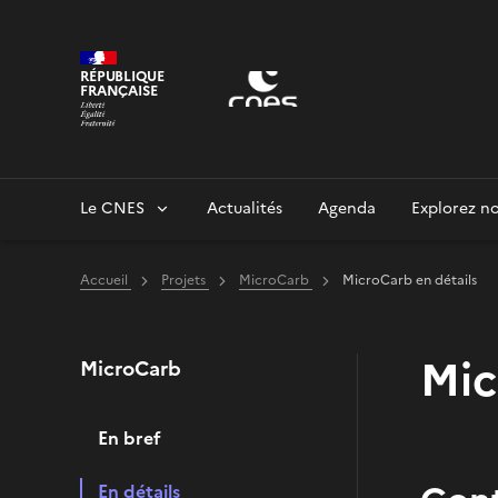
Panneau de gestion des cookies
RÉPUBLIQUE
FRANÇAISE
Le CNES
Actualités
Agenda
Explorez no
Accueil
Projets
MicroCarb
MicroCarb en détails
Mic
MicroCarb
En bref
En détails