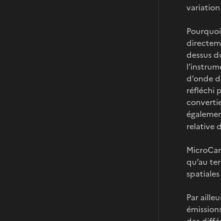
variatio
Pourquoi 
directem
dessus du
l’instru
d’onde d
réfléchi 
converti
égalemen
relative
MicroCarb
qu’au te
spatiales
Par aille
émissions
des diffé