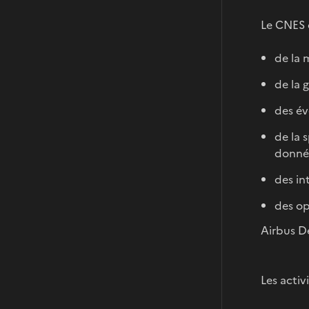
Le CNES 
de la 
de la 
des év
de la 
donné
des in
des op
Airbus D
Les acti