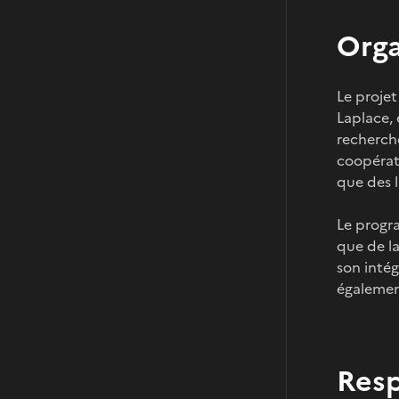
Orga
Le projet
Laplace, 
recherch
coopérati
que des l
Le progr
que de la
son inté
égalemen
R