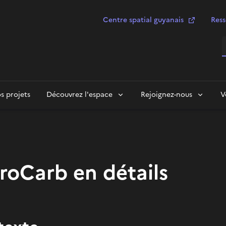
Centre spatial guyanais
Ress
R
s projets
Découvrez l'espace
Rejoignez-nous
V
roCarb en détails