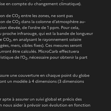
prise en compte du changement climatique).
tion de CO
entre les zones, ne sont pas
2
ion de CO
dans la colonne d’atmosphère au-
2
sion élevée, de l’ordre de 1 ppm. Pour cela,
 proche infrarouge, qui est la bande de longueur
de CO
, en analysant le rayonnement solaire
2
ergées, mers, cibles fixes). Ces mesures seront
pourront être calculés. MicroCarb effectuera
stique de l’O
, nécessaire pour obtenir la part
2
’assure une couverture en chaque point du globe
ront un modèle à 4 dimensions (3 dimensions
 apte à assurer un suivi global et précis des
n nous aider à prévoir son évolution en fonction