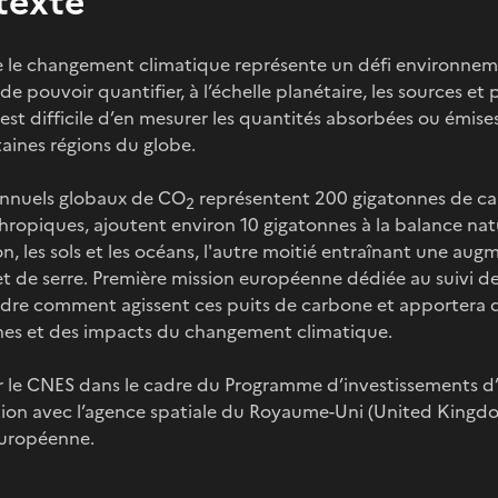
texte
e le changement climatique représente un défi environnem
 de pouvoir quantifier, à l’échelle planétaire, les sources et
il est difficile d’en mesurer les quantités absorbées ou ém
taines régions du globe.
 annuels globaux de CO
représentent 200 gigatonnes de carb
2
hropiques, ajoutent environ 10 gigatonnes à la balance natu
n, les sols et les océans, l'autre moitié entraînant une a
et de serre. Première mission européenne dédiée au suivi 
re comment agissent ces puits de carbone et apportera de
ines et des impacts du changement climatique.
r le CNES dans le cadre du Programme d’investissements d’
ion avec l’agence spatiale du Royaume-Uni (United Kingd
européenne.