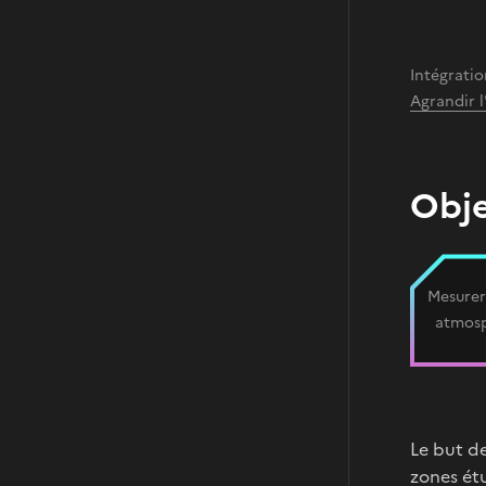
Intégrati
Agrandir 
Obje
Mesurer
atmos
Le but de
zones étu