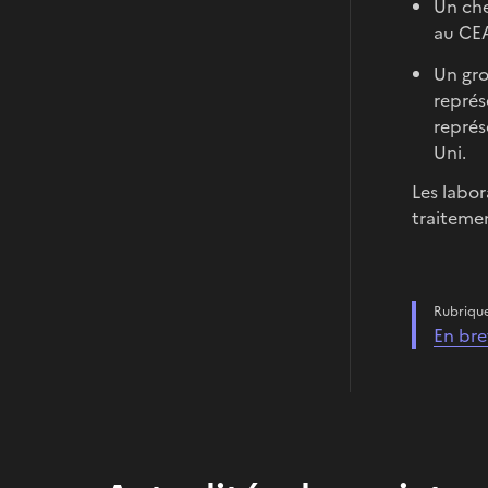
Un che
au CEA
Un gro
représ
représ
Uni.
Les labor
traitemen
Rubriqu
En bre