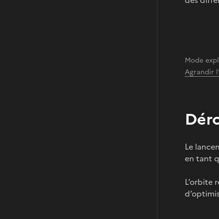
Mode expl
Agrandir 
Déro
Le lance
en tant q
L’orbite 
d’optimis