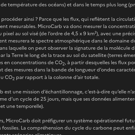
n de température des océans) et dans le temps plus long (
procéder ainsi ? Parce que les flux, qui reflètent la circula
ent mesurables. MicroCarb va donc mesurer la concentrat
 pixel au sol visé (de l’ordre de 4,5 x 9 km²), avec une préci
ment mesurera le spectre atmosphérique dans le domaine du
ans laquelle on peut observer la signature de la molécule 
par la Terre le long de la trace au sol du satellite (terres ém
es en concentrations de CO
, à partir desquelles les flux 
2
t des mesures dans la bande de longueur d’ondes caractéri
 du CO
par rapport à la colonne d’air totale.
2
 est une mission d’échantillonnage, c’est-à-dire qu’elle n
rme d’un cycle de 25 jours, mais que ses données alimente
 et une temporelle).
urs, MicroCarb doit préfigurer un système opérationnel futur
 fossiles. La compréhension du cycle du carbone peut enfi
rents scénarios climatiques.