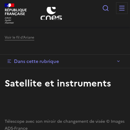
Panneau de gestion des cookies
Recherc
RÉPUBLIQUE
FRANÇAISE
Voir le fil d'Ariane
Dans cette rubrique
Satellite et instruments
Télescope avec son miroir de changement de visée © Images
ADS-France