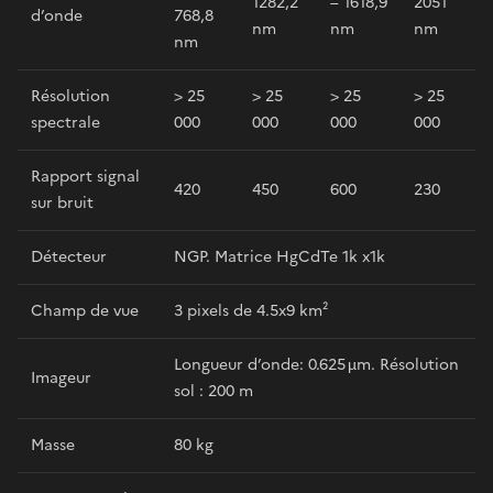
1282,2
– 1618,9
2051
d’onde
768,8
nm
nm
nm
nm
Résolution
> 25
> 25
> 25
> 25
spectrale
000
000
000
000
Rapport signal
420
450
600
230
sur bruit
Détecteur
NGP. Matrice HgCdTe 1k x1k
Champ de vue
3 pixels de 4.5x9 km²
Longueur d’onde: 0.625 µm. Résolution
Imageur
sol : 200 m
Masse
80 kg