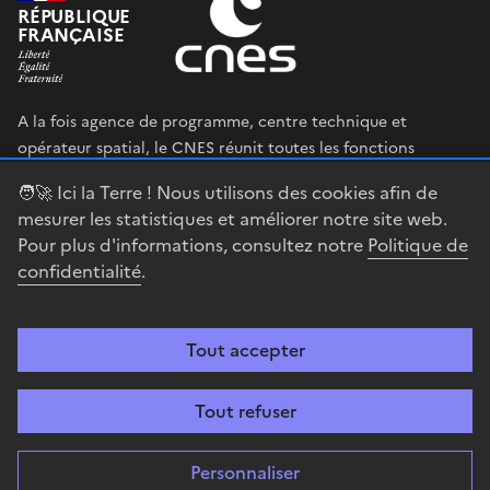
RÉPUBLIQUE
FRANÇAISE
A la fois agence de programme, centre technique et
opérateur spatial, le CNES réunit toutes les fonctions
permettant au gouvernement français de définir et mettre
🧑‍🚀 Ici la Terre ! Nous utilisons des cookies afin de
en œuvre sa stratégie spatiale.
mesurer les statistiques et améliorer notre site web.
Pour plus d'informations, consultez notre
Politique de
legifrance.gouv.fr
gouvernement.fr
confidentialité
.
service-public.fr
data.gouv.fr
Tout accepter
Accessibilité : partiellement conforme
Mentions légales
Politique de
confidentialité
Gestion des cookies
Contact
Centre spatial
Tout refuser
guyanais
Personnaliser
Sauf mention explicite de propriété intellectuelle détenue par des tiers,