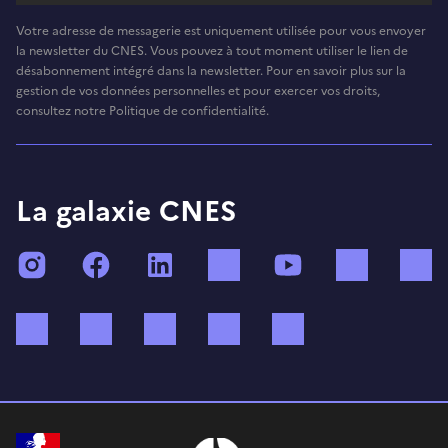
Votre adresse de messagerie est uniquement utilisée pour vous envoyer
la newsletter du CNES. Vous pouvez à tout moment utiliser le lien de
désabonnement intégré dans la newsletter. Pour en savoir plus sur la
gestion de vos données personnelles et pour exercer vos droits,
consultez notre Politique de confidentialité.
La galaxie CNES
Instagram
Facebook
LinkedIn
TikTok
YouTube
Twitch
Bluesky
Mastodon
X (ex Twitter)
WhatsApp
Spotify