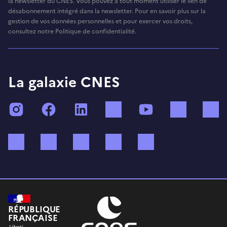
la newsletter du CNES. Vous pouvez à tout moment utiliser le lien de
désabonnement intégré dans la newsletter. Pour en savoir plus sur la
gestion de vos données personnelles et pour exercer vos droits,
consultez notre Politique de confidentialité.
La galaxie CNES
Instagram
Facebook
LinkedIn
TikTok
YouTube
Twitch
Bluesky
Mastodon
X (ex Twitter)
WhatsApp
Spotify
RÉPUBLIQUE
FRANÇAISE