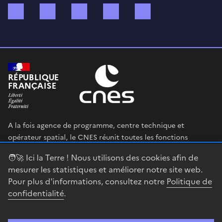
Bluesky
Mastodon
X (ex Twitter)
WhatsApp
Spotify
RÉPUBLIQUE
FRANÇAISE
A la fois agence de programme, centre technique et
opérateur spatial, le CNES réunit toutes les fonctions
permettant au gouvernement français de définir et mettre
🧑‍🚀 Ici la Terre ! Nous utilisons des cookies afin de
en œuvre sa stratégie spatiale.
mesurer les statistiques et améliorer notre site web.
Pour plus d'informations, consultez notre
Politique de
legifrance.gouv.fr
gouvernement.fr
confidentialité
.
service-public.fr
data.gouv.fr