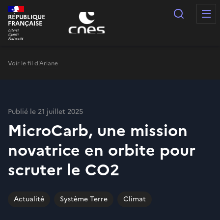
Panneau de gestion des cookies
Recherc
RÉPUBLIQUE
FRANÇAISE
Voir le fil d'Ariane
Publié le 21 juillet 2025
MicroCarb, une mission
novatrice en orbite pour
scruter le CO2
Actualité
Système Terre
Climat