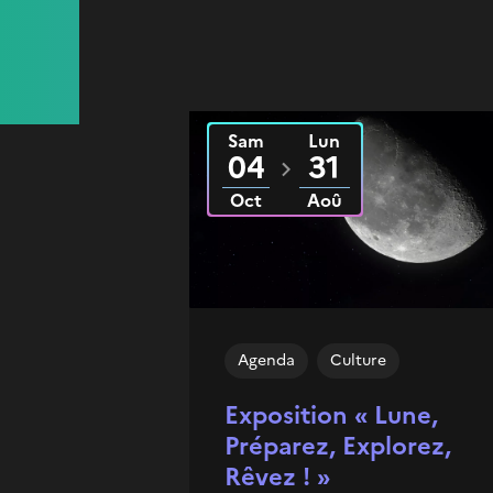
Sam
Lun
Du
2025
au
2026
04
31
Oct
Aoû
Agenda
Culture
Exposition « Lune,
Préparez, Explorez,
Rêvez ! »