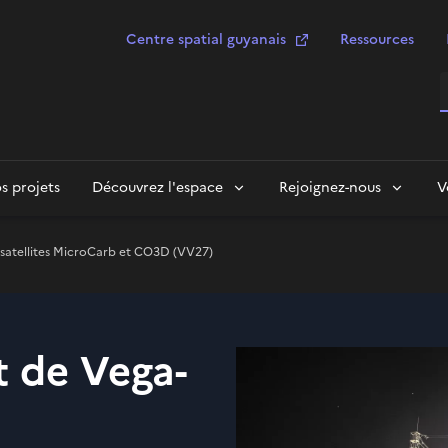
Centre spatial guyanais
Ressources
R
s projets
Découvrez l'espace
Rejoignez-nous
V
 satellites MicroCarb et CO3D (VV27)
t de Vega-
s