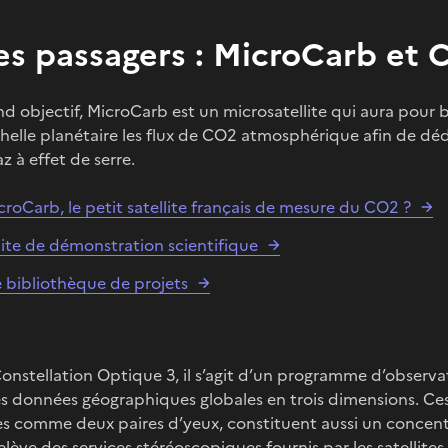
es passagers : MicroCarb et
d objectif, MicroCarb est un microsatellite qui aura pour bu
chelle planétaire les flux de CO2 atmosphérique afin de déd
z à effet de serre.
roCarb, le petit satellite français de mesure du CO2 ?
lite de démonstration scientifique
 bibliothèque de projets
nstellation Optique 3, il s’agit d’un programme d’observa
s données géographiques globales en trois dimensions. Ces 
s comme deux paires d’yeux, constituent aussi un concentr
lève des services stéréoscopiques fournis par les satellites