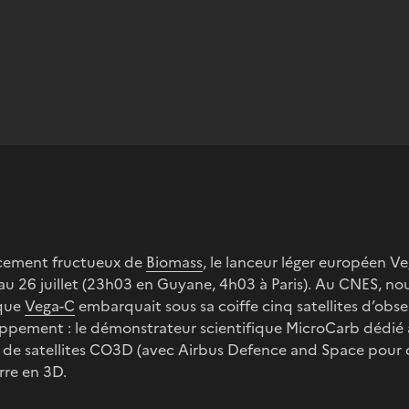
ancement fructueux de
Biomass
, le lanceur léger européen V
 au 26 juillet (23h03 en Guyane, 4h03 à Paris). Au CNES, no
que
Vega-C
embarquait sous sa coiffe cinq satellites d’obs
ppement : le démonstrateur scientifique MicroCarb dédié à
 de satellites CO3D (avec Airbus Defence and Space pour c
rre en 3D.