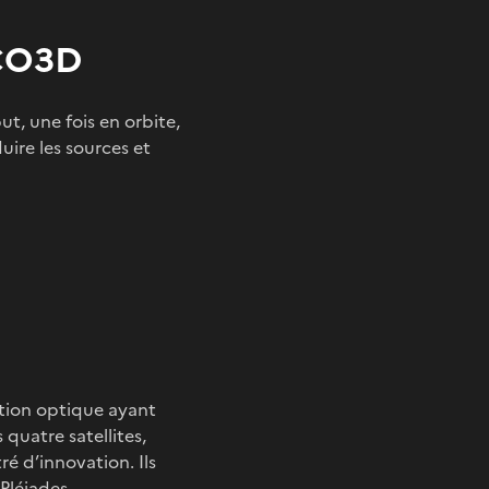
 CO3D
t, une fois en ​orbite,
uire les sources et
tion optique ayant
quatre satellites,
é d’innovation. Ils
Pléiades
.