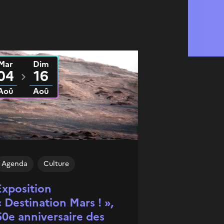
Mar
Dim
u
2026
au
2026
04
16
Aoû
Aoû
Agenda
Culture
Exposition
« Destination Mars ! »,
50e anniversaire des