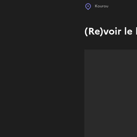
Place
Kourou
(Re)voir l