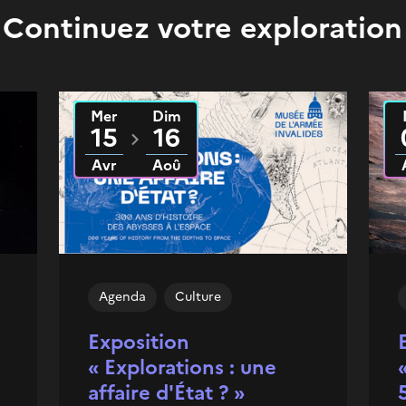
Continuez votre exploration
Mer
Dim
Du
2026
au
2026
D
15
16
Avr
Aoû
Agenda
Culture
Exposition
« Explorations : une
affaire d'État ? »