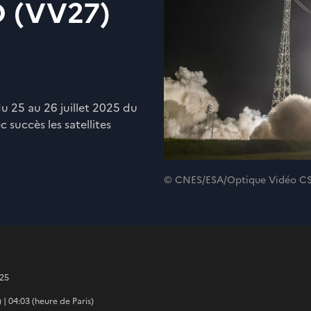
D (VV27)
du 25 au 26 juillet 2025 du
 succès les satellites
© CNES/ESA/Optique Vidéo CSG
025
| 04:03 (heure de Paris)