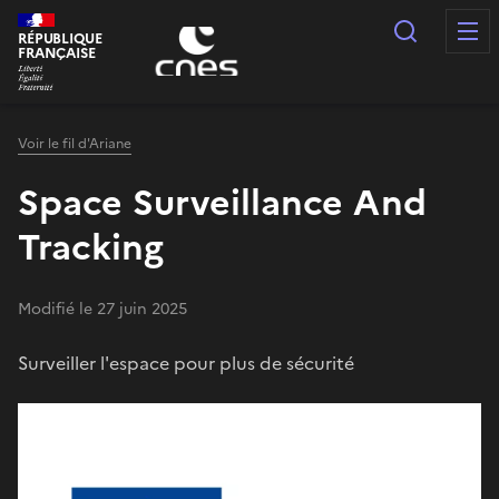
Panneau de gestion des cookies
Recherc
RÉPUBLIQUE
FRANÇAISE
Voir le fil d'Ariane
Space Surveillance And
Tracking
Modifié le 27 juin 2025
Surveiller l'espace pour plus de sécurité