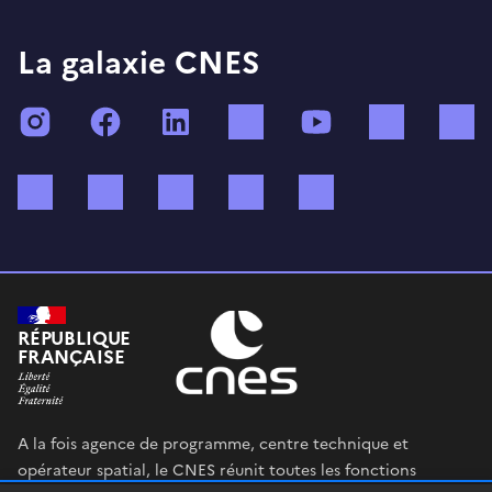
La galaxie CNES
Instagram
Facebook
LinkedIn
TikTok
YouTube
Twitch
Bluesky
Mastodon
X (ex Twitter)
WhatsApp
Spotify
RÉPUBLIQUE
FRANÇAISE
A la fois agence de programme, centre technique et
opérateur spatial, le CNES réunit toutes les fonctions