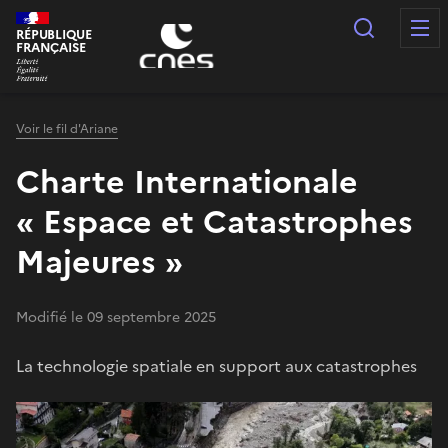
Panneau de gestion des cookies
Recherc
RÉPUBLIQUE
FRANÇAISE
Voir le fil d'Ariane
Charte Internationale
« Espace et Catastrophes
Majeures »
Modifié le 09 septembre 2025
La technologie spatiale en support aux catastrophes