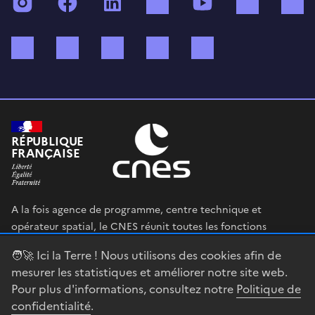
Instagram
Facebook
LinkedIn
TikTok
YouTube
Twitch
Bluesky
Mastodon
X (ex Twitter)
WhatsApp
Spotify
RÉPUBLIQUE
FRANÇAISE
A la fois agence de programme, centre technique et
opérateur spatial, le CNES réunit toutes les fonctions
permettant au gouvernement français de définir et mettre
🧑‍🚀 Ici la Terre ! Nous utilisons des cookies afin de
en œuvre sa stratégie spatiale.
mesurer les statistiques et améliorer notre site web.
Pour plus d'informations, consultez notre
Politique de
legifrance.gouv.fr
gouvernement.fr
confidentialité
.