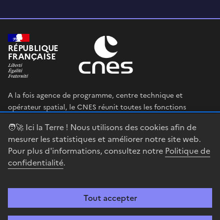
RÉPUBLIQUE
FRANÇAISE
A la fois agence de programme, centre technique et
opérateur spatial, le CNES réunit toutes les fonctions
permettant au gouvernement français de définir et mettre
🧑‍🚀 Ici la Terre ! Nous utilisons des cookies afin de
en œuvre sa stratégie spatiale.
mesurer les statistiques et améliorer notre site web.
Pour plus d'informations, consultez notre
Politique de
legifrance.gouv.fr
gouvernement.fr
confidentialité
.
service-public.fr
data.gouv.fr
Tout accepter
Accessibilité : partiellement conforme
Mentions légales
Politique de