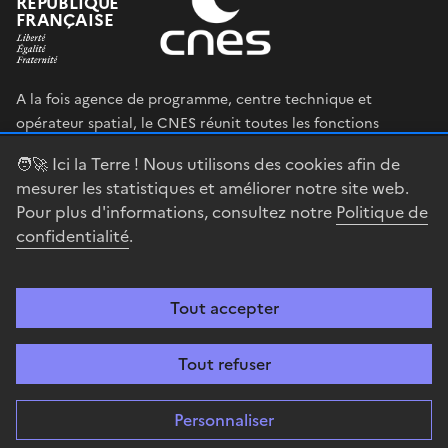
RÉPUBLIQUE
FRANÇAISE
A la fois agence de programme, centre technique et
opérateur spatial, le CNES réunit toutes les fonctions
permettant au gouvernement français de définir et mettre
🧑‍🚀 Ici la Terre ! Nous utilisons des cookies afin de
en œuvre sa stratégie spatiale.
mesurer les statistiques et améliorer notre site web.
Pour plus d'informations, consultez notre
Politique de
legifrance.gouv.fr
gouvernement.fr
confidentialité
.
service-public.fr
data.gouv.fr
Tout accepter
Accessibilité : partiellement conforme
Mentions légales
Politique de
confidentialité
Gestion des cookies
Contact
Centre spatial
Tout refuser
guyanais
Personnaliser
Sauf mention explicite de propriété intellectuelle détenue par des tiers,
les contenus de ce site sont proposés sous
Licence Etalab-2.0