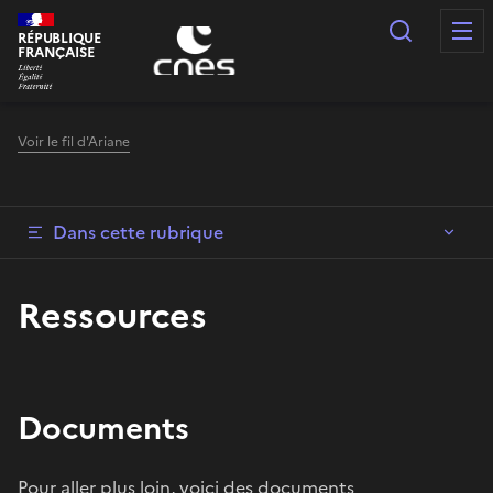
Panneau de gestion des cookies
Recherc
RÉPUBLIQUE
FRANÇAISE
Voir le fil d'Ariane
Dans cette rubrique
Ressources
Documents
Pour aller plus loin, voici des documents