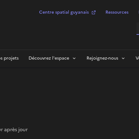
Centre spatial guyanais
Ressources
R
s projets
Découvrez l'espace
Rejoignez-nous
V
ur après jour