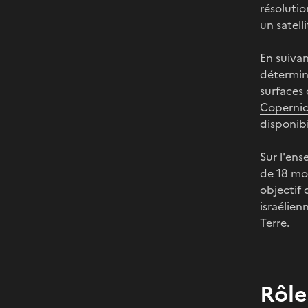
résolutio
un satell
En suivan
détermin
surfaces
Coperni
disponibi
Sur l'ens
de 18 moi
objectif 
israélien
Terre.
Rôle