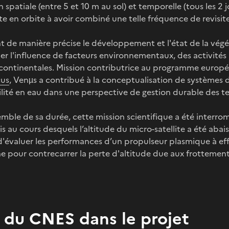
n spatiale (entre 5 et 10 m au sol) et temporelle (tous les 
ite en orbite à avoir combiné une telle fréquence de revisite
t de manière précise le développement et l'état de la végé
er l'influence de facteurs environnementaux, des activité
 continentales. Mission contributrice au programme europé
cus
, Venµs a contribué à la conceptualisation de systèmes d'
lité en eau dans une perspective de gestion durable des ter
emble de sa durée, cette mission scientifique a été inter
s au cours desquels l’altitude du micro-satellite a été aba
d'évaluer les performances d’un propulseur plasmique à eff
ne pour contrecarrer la perte d'altitude due aux frottement
 du CNES dans le projet