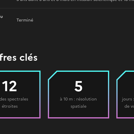
du
Terminé
fres clés
12
5
des spectrales
à 10 m : résolution
jours 
étroites
spatiale
de v