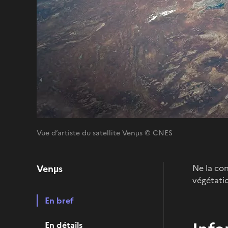
Vue d’artiste du satellite Venµs © CNES
Venµs
Ne la con
végétatio
En bref
En détails