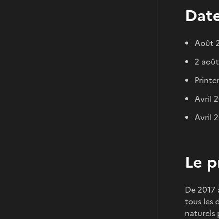
Date
Août 2
2 août
Printe
Avril 
Avril 
Le p
De 2017 à
tous les 
naturels