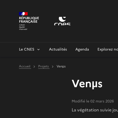
Panneau de gestion des cookies
RÉPUBLIQUE
FRANÇAISE
Le CNES
Actualités
Agenda
Explorez no
Accueil
Projets
Venµs
Venµs
Modifié le 02 mars 2026
La végétation suivie jo