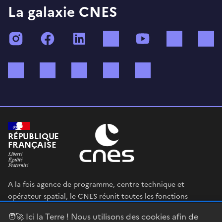
La galaxie CNES
Instagram
Facebook
LinkedIn
TikTok
YouTube
Twitch
Bluesky
Mastodon
X (ex Twitter)
WhatsApp
Spotify
RÉPUBLIQUE
FRANÇAISE
A la fois agence de programme, centre technique et
opérateur spatial, le CNES réunit toutes les fonctions
permettant au gouvernement français de définir et mettre
🧑‍🚀 Ici la Terre ! Nous utilisons des cookies afin de
en œuvre sa stratégie spatiale.