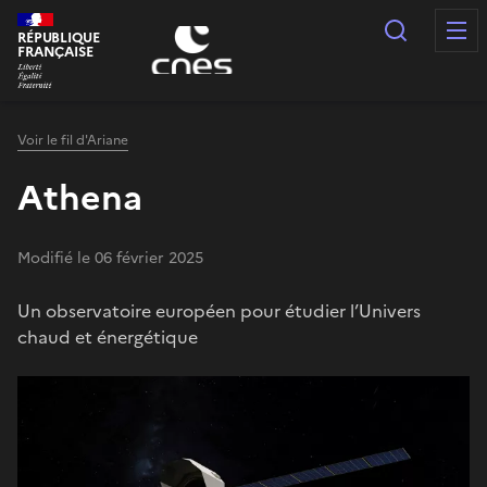
Panneau de gestion des cookies
Recherc
RÉPUBLIQUE
FRANÇAISE
Voir le fil d'Ariane
Athena
Modifié le 06 février 2025
Un observatoire européen pour étudier l’Univers
chaud et énergétique