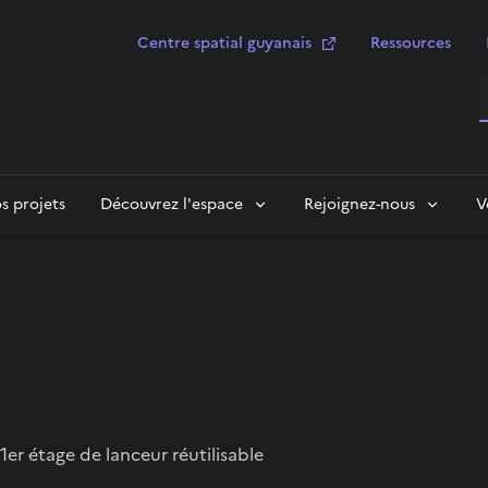
Centre spatial guyanais
Ressources
R
s projets
Découvrez l'espace
Rejoignez-nous
V
1er étage de lanceur réutilisable