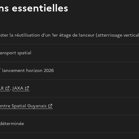
ns essentielles
ster la réutilisation d'un 1er étage de lanceur (atterrissage vertical
ansport spatial
r
lancement horizon 2026
LR
,
JAXA
ntre Spatial Guyanais
ndéterminée