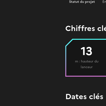
Statut du projet
E
Chiffres cl
13
m : hauteur du
lanceur
Dates clés