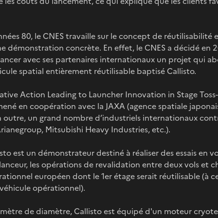
e les coûts du lancement, ce qui explique que les clients fa
ées 80, le CNES travaille sur le concept de réutilisabilité 
ne démonstration concrète. En effet, le CNES a décidé en 2
 lancer avec ses partenaires internationaux un projet qui ab
icule spatial entièrement réutilisable baptisé Callisto.
ive Action Leading to Launcher Innovation in Stage Toss
 mené en coopération avec la JAXA (agence spatiale japonai
n outre, un grand nombre d’industriels internationaux contr
rianegroup, Mitsubishi Heavy Industries, etc.).
sto est un démonstrateur destiné à réaliser des essais en vo
anceur, les opérations de revalidation entre deux vols et ch
tionnel européen dont le 1er étage serait réutilisable (à ce 
véhicule opérationnel).
mètre de diamètre, Callisto est équipé d'un moteur cryote