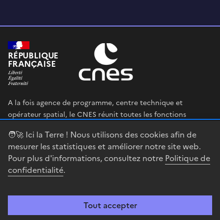
RÉPUBLIQUE
FRANÇAISE
A la fois agence de programme, centre technique et
opérateur spatial, le CNES réunit toutes les fonctions
permettant au gouvernement français de définir et mettre
🧑‍🚀 Ici la Terre ! Nous utilisons des cookies afin de
en œuvre sa stratégie spatiale.
mesurer les statistiques et améliorer notre site web.
Pour plus d'informations, consultez notre
Politique de
legifrance.gouv.fr
gouvernement.fr
confidentialité
.
service-public.fr
data.gouv.fr
Tout accepter
Accessibilité : partiellement conforme
Mentions légales
Politique de