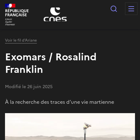
Panneau de gestion des cookies
Recherc
RÉPUBLIQUE
FRANÇAISE
Voir le fil d'Ariane
Exomars / Rosalind
Franklin
Modifié le 26 juin 2025
À la recherche des traces d’une vie martienne