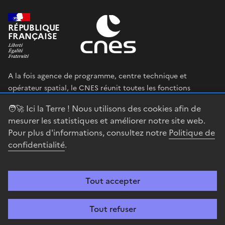
RÉPUBLIQUE
FRANÇAISE
A la fois agence de programme, centre technique et
opérateur spatial, le CNES réunit toutes les fonctions
permettant au gouvernement français de définir et mettre
🧑‍🚀 Ici la Terre ! Nous utilisons des cookies afin de
en œuvre sa stratégie spatiale.
mesurer les statistiques et améliorer notre site web.
Pour plus d'informations, consultez notre
Politique de
legifrance.gouv.fr
gouvernement.fr
confidentialité
.
service-public.fr
data.gouv.fr
Tout accepter
Accessibilité : partiellement conforme
Mentions légales
Politique de
confidentialité
Gestion des cookies
Contact
Centre spatial
Tout refuser
guyanais