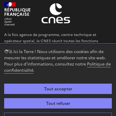
RÉPUBLIQUE
FRANÇAISE
A la fois agence de programme, centre technique et
opérateur spatial, le CNES réunit toutes les fonctions
permettant au gouvernement français de définir et mettre
🧑‍🚀 Ici la Terre ! Nous utilisons des cookies afin de
en œuvre sa stratégie spatiale.
mesurer les statistiques et améliorer notre site web.
Pour plus d'informations, consultez notre
Politique de
legifrance.gouv.fr
gouvernement.fr
confidentialité
.
service-public.fr
data.gouv.fr
Tout accepter
Accessibilité : partiellement conforme
Mentions légales
Politique de
confidentialité
Gestion des cookies
Contact
Centre spatial
Tout refuser
guyanais