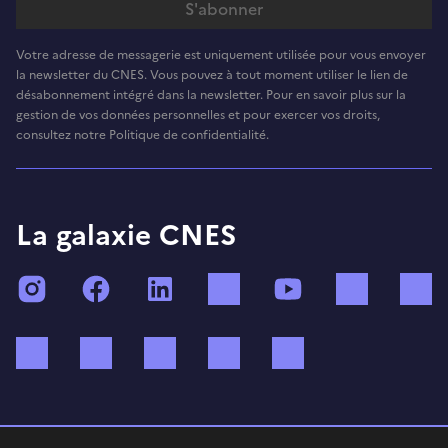
Votre adresse de messagerie est uniquement utilisée pour vous envoyer
la newsletter du CNES. Vous pouvez à tout moment utiliser le lien de
désabonnement intégré dans la newsletter. Pour en savoir plus sur la
gestion de vos données personnelles et pour exercer vos droits,
consultez notre Politique de confidentialité.
La galaxie CNES
Instagram
Facebook
LinkedIn
TikTok
YouTube
Twitch
Bluesky
Mastodon
X (ex Twitter)
WhatsApp
Spotify