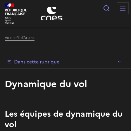
Panneau de gestion des cookies
Recherc
RÉPUBLIQUE
FRANÇAISE
Voir le fil d'Ariane
Dans cette rubrique
Dynamique du vol
Les équipes de dynamique du
vol