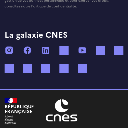
gestion de vos données personnelles et pour exercer vos droits,
consultez notre Politique de confidentialité.
La galaxie CNES
Instagram
Facebook
LinkedIn
TikTok
YouTube
Twitch
Bluesky
Mastodon
X (ex Twitter)
WhatsApp
Spotify
RÉPUBLIQUE
FRANÇAISE