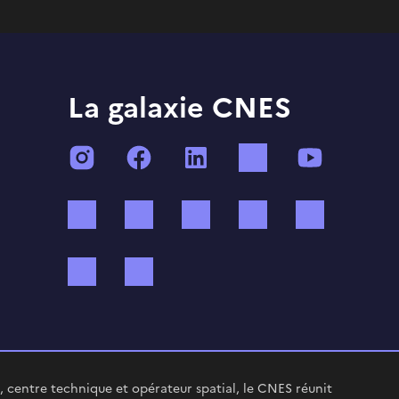
La galaxie CNES
Instagram
Facebook
LinkedIn
TikTok
YouTube
Twitch
Threads
Bluesky
Mastodon
X (ex Twi
WhatsApp
Spotify
 centre technique et opérateur spatial, le CNES réunit