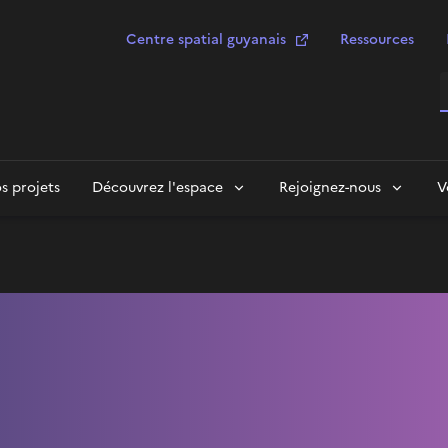
Centre spatial guyanais
Ressources
R
s projets
Découvrez l'espace
Rejoignez-nous
V