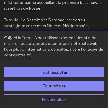
méditerranéenne accueillant la première base navale
russe hors de Russie
Turquie - Le Détroit des Dardanelles : verrou
stratégique entre mers Noire et Méditerranée
🧑‍🚀 Ici la Terre ! Nous utilisons des cookies afin de
mesurer les statistiques et améliorer notre site web.
Pour plus d'informations, consultez notre
Politique de
Thème 3. Le patrimoine :
confidentialité
.
identifier, protéger, valoriser,
enjeux géopolitiques
Tout accepter
Tout refuser
Les grands espaces naturels des hautes altitudes
Etats-Unis - Alaska - Le Mont Denali : glaciers, parc
Personnaliser
national, wilderness et changement climatique