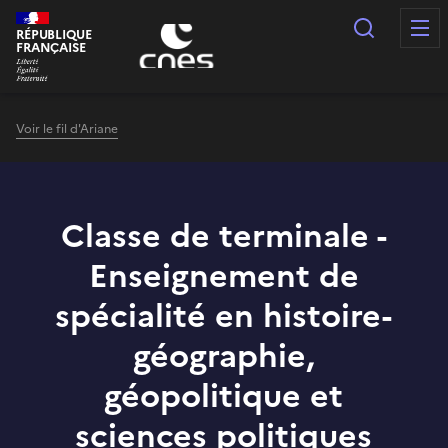
Panneau de gestion des cookies
Recherc
RÉPUBLIQUE
FRANÇAISE
Voir le fil d'Ariane
Classe de terminale -
Enseignement de
spécialité en histoire-
géographie,
géopolitique et
sciences politiques