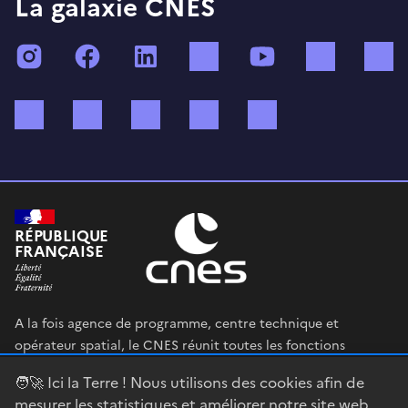
La galaxie CNES
Instagram
Facebook
LinkedIn
TikTok
YouTube
Twitch
Bluesky
Mastodon
X (ex Twitter)
WhatsApp
Spotify
RÉPUBLIQUE
FRANÇAISE
A la fois agence de programme, centre technique et
opérateur spatial, le CNES réunit toutes les fonctions
permettant au gouvernement français de définir et mettre
🧑‍🚀 Ici la Terre ! Nous utilisons des cookies afin de
en œuvre sa stratégie spatiale.
mesurer les statistiques et améliorer notre site web.