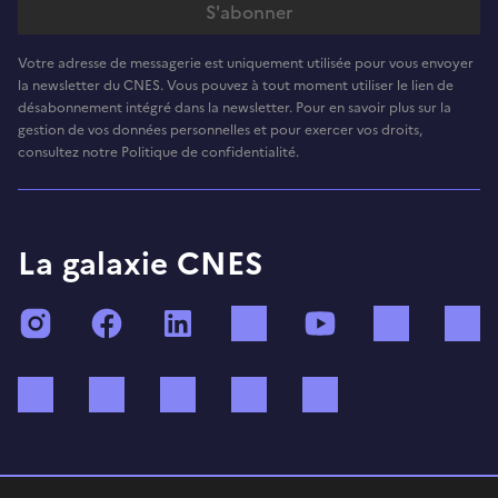
Votre adresse de messagerie est uniquement utilisée pour vous envoyer
la newsletter du CNES. Vous pouvez à tout moment utiliser le lien de
désabonnement intégré dans la newsletter. Pour en savoir plus sur la
gestion de vos données personnelles et pour exercer vos droits,
consultez notre Politique de confidentialité.
La galaxie CNES
Instagram
Facebook
LinkedIn
TikTok
YouTube
Twitch
Bluesky
Mastodon
X (ex Twitter)
WhatsApp
Spotify