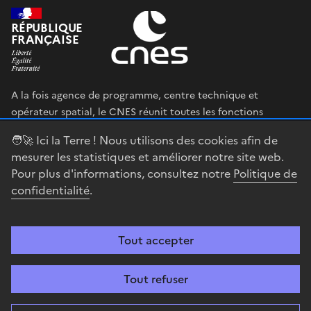
RÉPUBLIQUE
FRANÇAISE
A la fois agence de programme, centre technique et
opérateur spatial, le CNES réunit toutes les fonctions
permettant au gouvernement français de définir et mettre
🧑‍🚀 Ici la Terre ! Nous utilisons des cookies afin de
en œuvre sa stratégie spatiale.
mesurer les statistiques et améliorer notre site web.
Pour plus d'informations, consultez notre
Politique de
legifrance.gouv.fr
gouvernement.fr
confidentialité
.
service-public.fr
data.gouv.fr
Tout accepter
Accessibilité : partiellement conforme
Mentions légales
Politique de
confidentialité
Gestion des cookies
Contact
Centre spatial
Tout refuser
guyanais