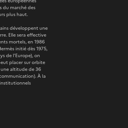
fusées européennes
ns du marché des
urs plus haut.
ricains développent une
e. Elle sera effective
nts mortels, en 1986
Hermès initié dès 1975,
s de l’Europe), on
eut placer sur orbite
à une altitude de 36
lécommunication). À la
nstitutionnels