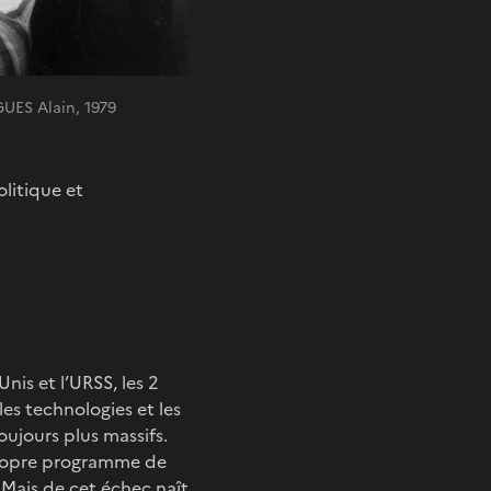
UES Alain, 1979
litique et
nis et l’URSS, les 2
es technologies et les
oujours plus massifs.
 propre programme de
 Mais de cet échec naît