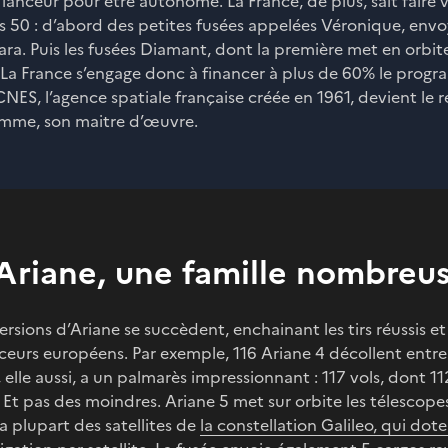
lanceur pour être autonome. La France, de plus, sait faire 
s 50 : d’abord des petites fusées appelées Véronique, env
ra. Puis les fusées Diamant, dont la première met en orbite 
. La France s’engage donc à financer à plus de 60% le prog
CNES, l’agence spatiale française créée en 1961, devient le 
amme, son maitre d’œuvre.
Ariane, une famille nombreus
ersions d’Ariane se succèdent, enchainant les tirs réussis et
nceurs européens. Par exemple, 116 Ariane 4 décollent entre
 elle aussi, a un palmarès impressionnant : 117 vols, dont 11
e. Et pas des moindres. Ariane 5 met sur orbite les télescop
la plupart des satellites de
la constellation Galileo, qui dot