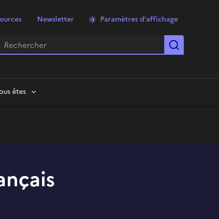
ources
Newsletter
Paramètres d'affichage
echercher
Lancer la
ous êtes
ançais