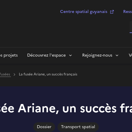
Centre spatial guyanais
Ress
R
s projets
Découvrez l'espace
Rejoignez-nous
V
 fusées
La fusée Ariane, un succès français
sée Ariane, un succès fr
Dossier
Transport spatial