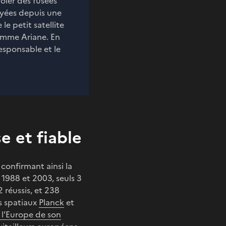
voler des fusées
oyées depuis une
le petit satellite
ramme Ariane. En
responsable et le
e et fiable
 confirmant ainsi la
 1988 et 2003, seuls 3
2 réussis, et 238
es spatiaux
Planck
et
e l’Europe de son