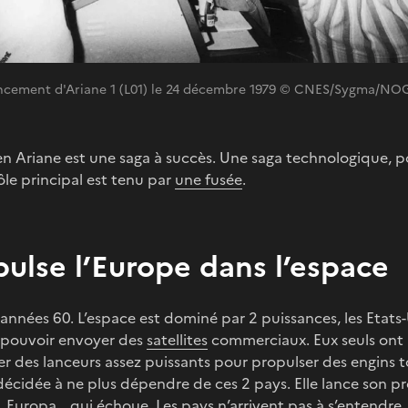
lancement d'Ariane 1 (L01) le 24 décembre 1979 © CNES/Sygma/NOG
Ariane est une saga à succès. Une saga technologique, po
ôle principal est tenu par
une fusée
.
ulse l’Europe dans l’espace
nées 60. L’espace est dominé par 2 puissances, les Etats-U
 pouvoir envoyer des
satellites
commerciaux. Eux seuls ont l
r des lanceurs assez puissants pour propulser des engins t
 décidée à ne plus dépendre de ces 2 pays. Elle lance son
, Europa… qui échoue. Les pays n’arrivent pas à s’entendre.