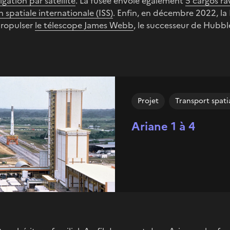
gation par satellite
. La fusée envoie également
5 cargos ra
n spatiale internationale (ISS)
. Enfin, en décembre 2022, la
propulser
le télescope James Webb
, le successeur de Hubble,
Projet
Transport spati
Ariane 1 à 4