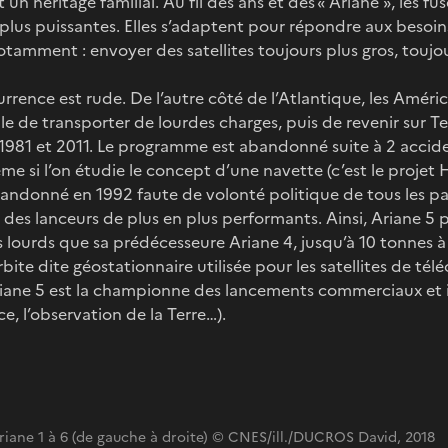
 un héritage familial. Au fil des ans et des « Ariane », les 
plus puissantes. Elles s’adaptent pour répondre aux besoi
amment : envoyer des satellites toujours plus gros, toujo
currence est rude. De l’autre côté de l’Atlantique, les Amé
e de transporter de lourdes charges, puis de revenir sur Terr
1981 et 2011. Le programme est abandonné suite à 2 accide
e si l’on étudie le concept d’une navette (c’est le projet 
andonné en 1992 faute de volonté politique de tous les pay
des lanceurs de plus en plus performants. Ainsi, Ariane 5 p
lus lourds que sa prédécesseure Ariane 4, jusqu’à 10 tonnes 
rbite dite géostationnaire utilisée pour les satellites de té
riane 5 est la championne des lancements commerciaux et i
nce, l’observation de la Terre…).
 Ariane 1 à 6 (de gauche à droite) © CNES/ill./DUCROS David, 2018