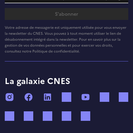
Votre adresse de messagerie est uniquement utilisée pour vous envoyer
la newsletter du CNES. Vous pouvez à tout moment utiliser le lien de
désabonnement intégré dans la newsletter. Pour en savoir plus sur la
gestion de vos données personnelles et pour exercer vos droits,
consultez notre Politique de confidentialité.
La galaxie CNES
Instagram
Facebook
LinkedIn
TikTok
YouTube
Twitch
Bluesky
Mastodon
X (ex Twitter)
WhatsApp
Spotify