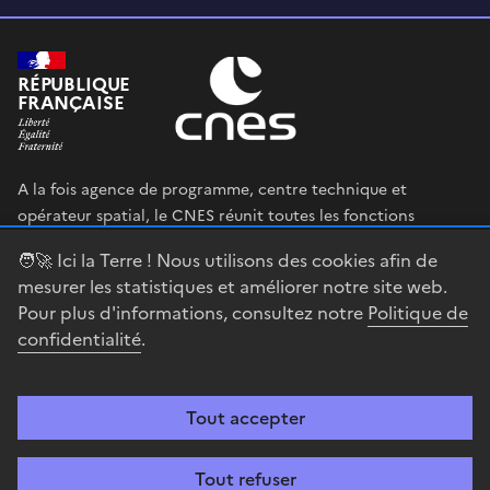
RÉPUBLIQUE
FRANÇAISE
A la fois agence de programme, centre technique et
opérateur spatial, le CNES réunit toutes les fonctions
permettant au gouvernement français de définir et mettre
🧑‍🚀 Ici la Terre ! Nous utilisons des cookies afin de
en œuvre sa stratégie spatiale.
mesurer les statistiques et améliorer notre site web.
Pour plus d'informations, consultez notre
Politique de
legifrance.gouv.fr
gouvernement.fr
confidentialité
.
service-public.fr
data.gouv.fr
Tout accepter
Accessibilité : partiellement conforme
Mentions légales
Politique de
confidentialité
Gestion des cookies
Contact
Centre spatial
Tout refuser