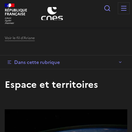
Panneau de gestion des cookies
Recherc
RÉPUBLIQUE
FRANÇAISE
Voir le fil d'Ariane
Dans cette rubrique
Espace et territoires