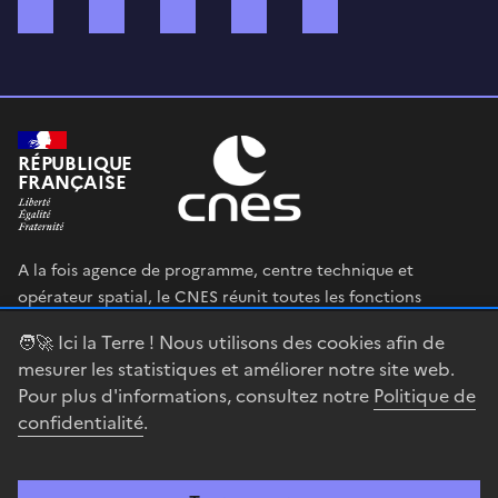
Bluesky
Mastodon
X (ex Twitter)
WhatsApp
Spotify
RÉPUBLIQUE
FRANÇAISE
A la fois agence de programme, centre technique et
opérateur spatial, le CNES réunit toutes les fonctions
permettant au gouvernement français de définir et mettre
🧑‍🚀 Ici la Terre ! Nous utilisons des cookies afin de
en œuvre sa stratégie spatiale.
mesurer les statistiques et améliorer notre site web.
Pour plus d'informations, consultez notre
Politique de
legifrance.gouv.fr
gouvernement.fr
confidentialité
.
service-public.fr
data.gouv.fr