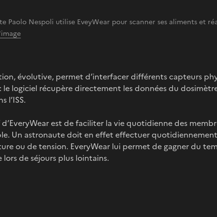
te Paolo Nespoli utilise EveyWear pour scanner ses aliments et r
l'image
tion, évolutive, permet d’interfacer différents capteurs ph
 le logiciel récupère directement les données du dosimètr
s l’ISS.
f d’EveryWear est de faciliter la vie quotidienne des membr
ple. Un astronaute doit en effet effectuer quotidiennemen
ure ou de tension. EveryWear lui permet de gagner du tem
 lors de séjours plus lointains.