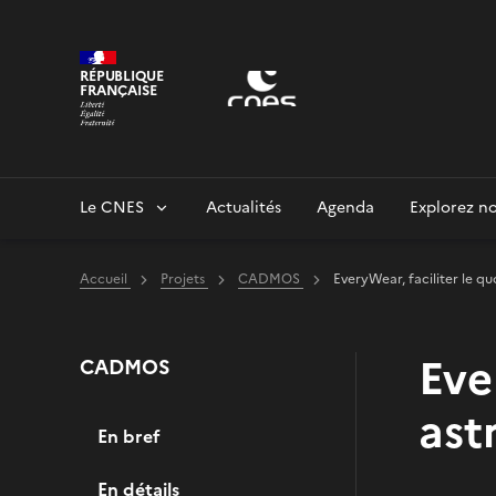
Panneau de gestion des cookies
RÉPUBLIQUE
FRANÇAISE
Le CNES
Actualités
Agenda
Explorez no
Accueil
Projets
CADMOS
EveryWear, faciliter le q
Eve
CADMOS
ast
En bref
En détails