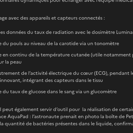
onnaires dynamiques pour échanger avec l’équipe médica
age avec des appareils et capteurs connectés :
des données du taux de radiation avec le dosimètre Lumina
 du pouls au niveau de la carotide via un tonomètre
 en continu de la température cutanée (utile notamment po
sur la peau
strement de l’activité électrique du cœur (ECG), pendant l
t innovant, intégrant des capteurs dans le tissu
 du taux de glucose dans le sang via un glucomètre
el peut également servir d’outil pour la réalisation de cert
nce AquaPad : l’astronaute prenait en photo la boîte de Pet
 la quantité de bactéries présentes dans le liquide, confirm