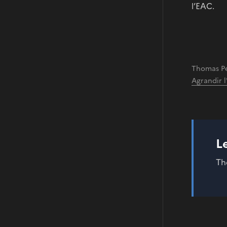
l’EAC.
Thomas Pe
Agrandir 
L
Th