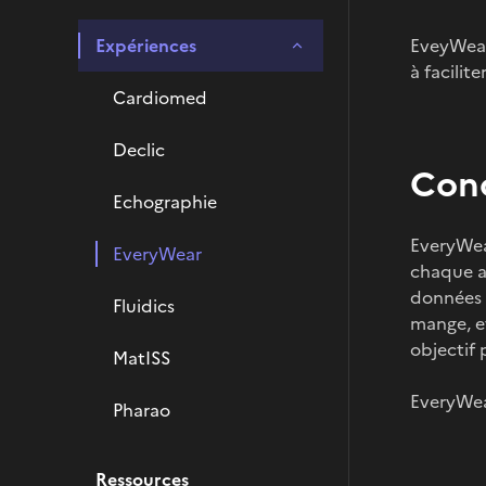
Expériences
EveyWear 
à facilit
Cardiomed
Declic
Con
Echographie
EveryWea
EveryWear
chaque as
données m
Fluidics
mange, et
objectif 
MatISS
EveryWea
Pharao
Ressources