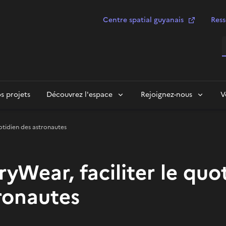
Centre spatial guyanais
Ress
R
s projets
Découvrez l'espace
Rejoignez-nous
V
uotidien des astronautes
ryWear, faciliter le quo
ronautes