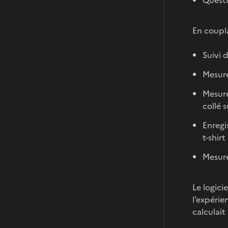
Questi
En coupl
Suivi 
Mesure
Mesure
collé 
Enregi
t-shir
Mesure
Le logici
l’expérie
calculait