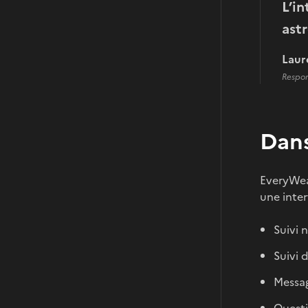
L’in
astr
Laur
Respo
Dans
EveryWear
une inter
Suivi 
Suivi 
Messag