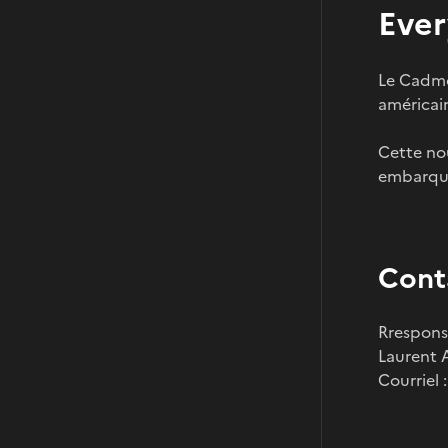
Ever
Le Cadmo
américai
Cette nou
embarqué
Cont
Rrespons
Laurent 
Courriel 