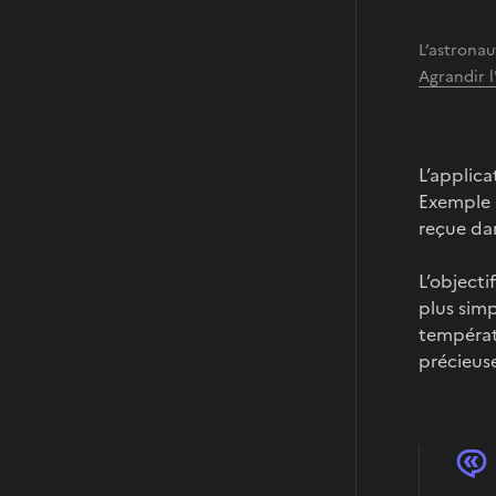
L’astronau
Agrandir 
L’applica
Exemple :
reçue dan
L’objecti
plus sim
températ
précieuse