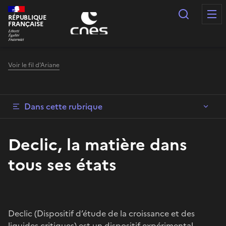
Panneau de gestion des cookies
Recherc
RÉPUBLIQUE
FRANÇAISE
Voir le fil d'Ariane
Dans cette rubrique
Declic, la matière dans
tous ses états
Declic (Dispositif d’étude de la croissance et des
liquides critiques) est un dispositif expérimental,