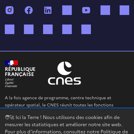
Instagram
Facebook
LinkedIn
TikTok
YouTube
Twitch
Bluesky
Mastodon
X (ex Twitter)
WhatsApp
Spotify
RÉPUBLIQUE
FRANÇAISE
A la fois agence de programme, centre technique et
opérateur spatial, le CNES réunit toutes les fonctions
permettant au gouvernement français de définir et mettre
🧑‍🚀 Ici la Terre ! Nous utilisons des cookies afin de
en œuvre sa stratégie spatiale.
mesurer les statistiques et améliorer notre site web.
Pour plus d'informations, consultez notre
Politique de