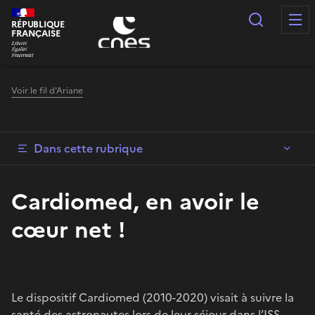
Panneau de gestion des cookies
Recherc
RÉPUBLIQUE
FRANÇAISE
Voir le fil d'Ariane
Dans cette rubrique
Cardiomed, en avoir le
cœur net !
Le dispositif Cardiomed (2010-2020) visait à suivre la
santé des astronautes lors de leur séjour dans l’ISS,