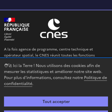
RÉPUBLIQUE
FRANÇAISE
A la fois agence de programme, centre technique et
opérateur spatial, le CNES réunit toutes les fonctions
permettant au gouvernement français de définir et mettre
🧑‍🚀 Ici la Terre ! Nous utilisons des cookies afin de
en œuvre sa stratégie spatiale.
mesurer les statistiques et améliorer notre site web.
Pour plus d'informations, consultez notre
Politique de
legifrance.gouv.fr
gouvernement.fr
confidentialité
.
service-public.fr
data.gouv.fr
Tout accepter
Accessibilité : partiellement conforme
Mentions légales
Politique de