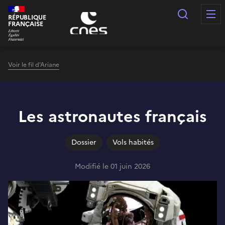
Panneau de gestion des cookies
Recherc
RÉPUBLIQUE
FRANÇAISE
Voir le fil d'Ariane
Les astronautes français
Dossier
Vols habités
Modifié le 01 juin 2026