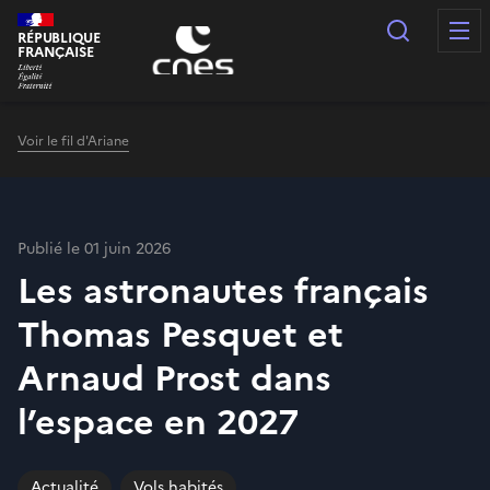
Panneau de gestion des cookies
Recherc
RÉPUBLIQUE
FRANÇAISE
Voir le fil d'Ariane
Publié le 01 juin 2026
Les astronautes français
Thomas Pesquet et
Arnaud Prost dans
l’espace en 2027
Actualité
Vols habités