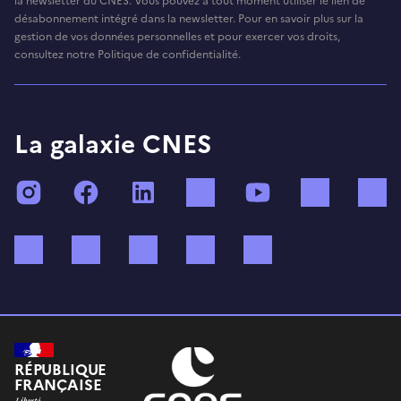
la newsletter du CNES. Vous pouvez à tout moment utiliser le lien de
désabonnement intégré dans la newsletter. Pour en savoir plus sur la
gestion de vos données personnelles et pour exercer vos droits,
consultez notre Politique de confidentialité.
La galaxie CNES
Instagram
Facebook
LinkedIn
TikTok
YouTube
Twitch
Bluesky
Mastodon
X (ex Twitter)
WhatsApp
Spotify
RÉPUBLIQUE
FRANÇAISE