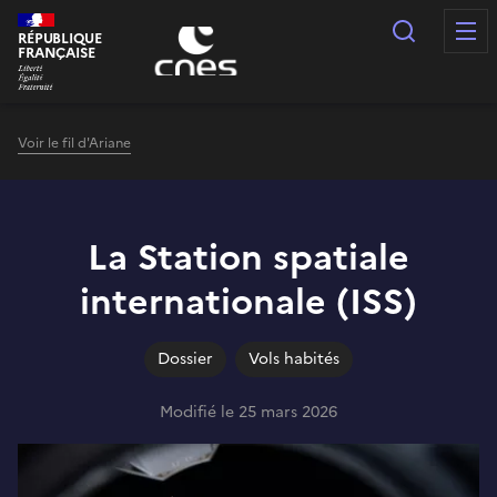
Panneau de gestion des cookies
Recherc
RÉPUBLIQUE
FRANÇAISE
Voir le fil d'Ariane
La Station spatiale
internationale (ISS)
Dossier
Vols habités
Modifié le 25 mars 2026