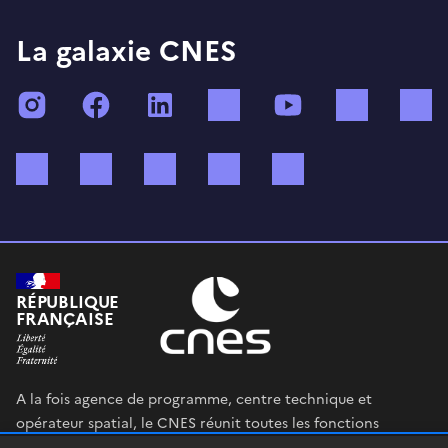
La galaxie CNES
Instagram
Facebook
LinkedIn
TikTok
YouTube
Twitch
Bluesky
Mastodon
X (ex Twitter)
WhatsApp
Spotify
RÉPUBLIQUE
FRANÇAISE
A la fois agence de programme, centre technique et
opérateur spatial, le CNES réunit toutes les fonctions
permettant au gouvernement français de définir et mettre