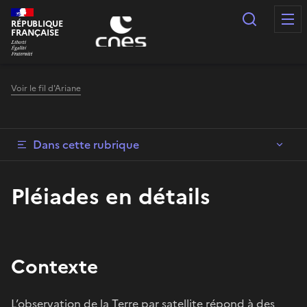
Panneau de gestion des cookies
Recherc
RÉPUBLIQUE
FRANÇAISE
Voir le fil d'Ariane
Dans cette rubrique
Pléiades en détails
Contexte
L’observation de la Terre par satellite répond à des