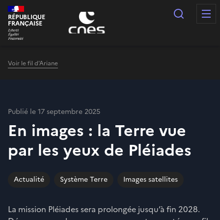
Panneau de gestion des cookies
Recherc
RÉPUBLIQUE
FRANÇAISE
Voir le fil d'Ariane
Publié le 17 septembre 2025
En images : la Terre vue
par les yeux de Pléiades
Actualité
Système Terre
Images satellites
La mission Pléiades sera prolongée jusqu’à fin 2028.