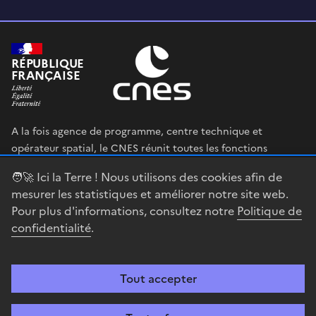
RÉPUBLIQUE
FRANÇAISE
A la fois agence de programme, centre technique et
opérateur spatial, le CNES réunit toutes les fonctions
permettant au gouvernement français de définir et mettre
🧑‍🚀 Ici la Terre ! Nous utilisons des cookies afin de
en œuvre sa stratégie spatiale.
mesurer les statistiques et améliorer notre site web.
Pour plus d'informations, consultez notre
Politique de
legifrance.gouv.fr
gouvernement.fr
confidentialité
.
service-public.fr
data.gouv.fr
Tout accepter
Accessibilité : partiellement conforme
Mentions légales
Politique de
confidentialité
Gestion des cookies
Contact
Centre spatial