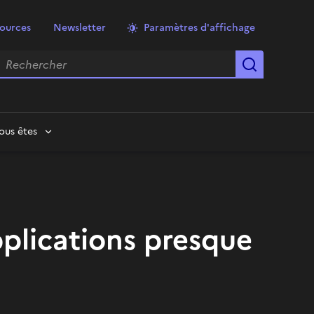
ources
Newsletter
Paramètres d'affichage
echercher
Lancer la
ous êtes
pplications presque