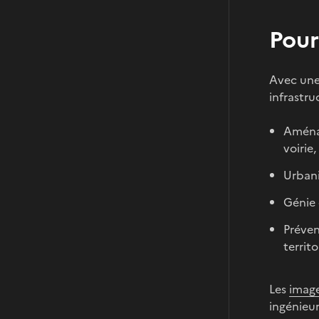
Pour
Avec une 
infrastru
Aménag
voirie
Urbani
Génie 
Préven
territ
Les
image
ingénieur