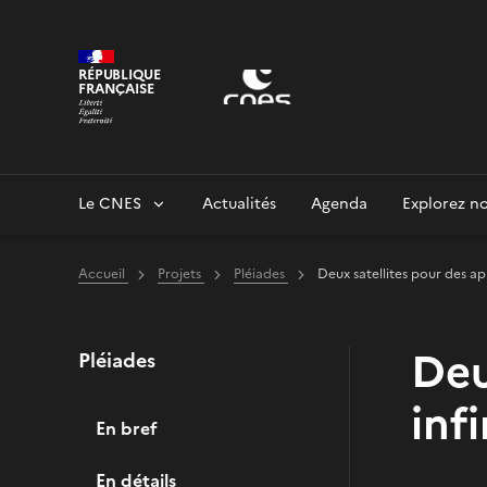
Panneau de gestion des cookies
RÉPUBLIQUE
FRANÇAISE
Le CNES
Actualités
Agenda
Explorez no
Accueil
Projets
Pléiades
Deux satellites pour des ap
Deu
Pléiades
infi
En bref
En détails