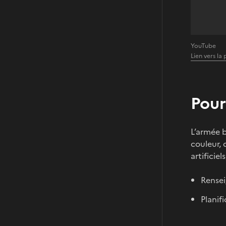
YouTube
Lien vers l
Pour
L’armée b
couleur, 
artificie
Rense
Planif