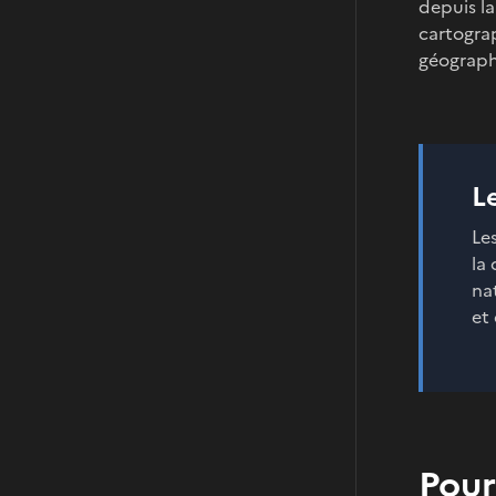
depuis la
cartogra
géographi
L
Le
la 
nat
et
Pour