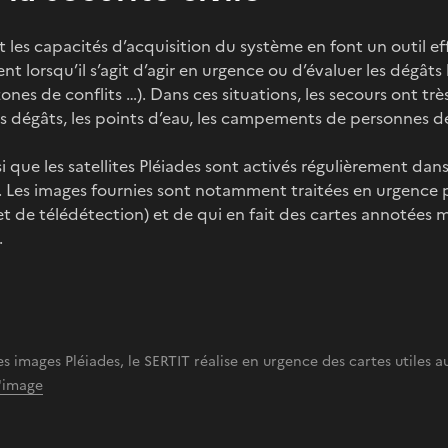
 et les capacités d’acquisition du système en font un outil eff
 lorsqu’il s’agit d’agir en urgence ou d’évaluer les dégâts 
zones de conflits …). Dans ces situations, les secours ont t
les dégâts, les points d’eau, les campements de personnes 
si que les satellites Pléiades sont activés régulièrement dan
. Les images fournies sont notamment traitées en urgence p
t de télédétection) et de qui en fait des cartes annotées mo
.
es images Pléiades, le SERTIT réalise en urgence des cartes utiles a
l'image