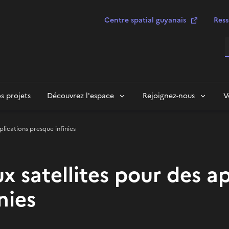
Centre spatial guyanais
Ress
R
s projets
Découvrez l'espace
Rejoignez-nous
V
plications presque infinies
x satellites pour des a
nies