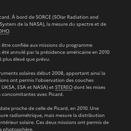
 Picard. À bord de SORCE (SOlar Radiation and
System de la NASA), la mesure du spectre et de
OHO
.
ait être confiée aux missions du programme
té annulé par la présidence américaine en 2010
é plus élevé que prévu.
ruments solaires début 2008, apportant ainsi la
ssions ont permis l'observation des couches
A, UKSA, ESA et NASA) et
STEREO
dont les mises
es concomitantes avec Picard.
date proche de celle de Picard, en 2010. Une
sure radiométrique, mais mesure la distribution
térieur solaire. Ces deux missions ont permis de
la photosphère.