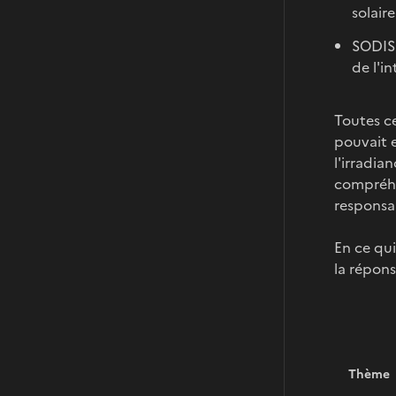
solair
SODISM
de l'i
Toutes c
pouvait e
l'irradia
compréhen
responsab
En ce qui
la répons
Thème