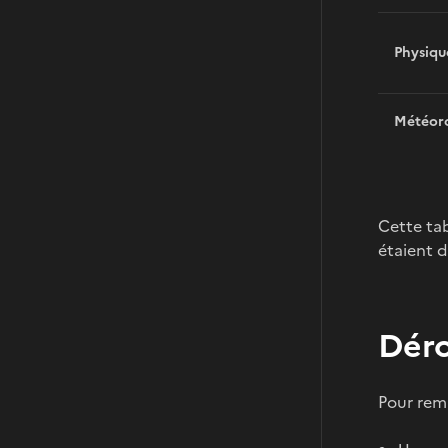
Physiqu
Météoro
Cette tab
étaient d
Déro
Pour remp