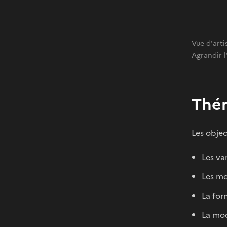
Vue d'arti
Agrandir 
Thém
Les objec
Les va
Les me
La for
La mod