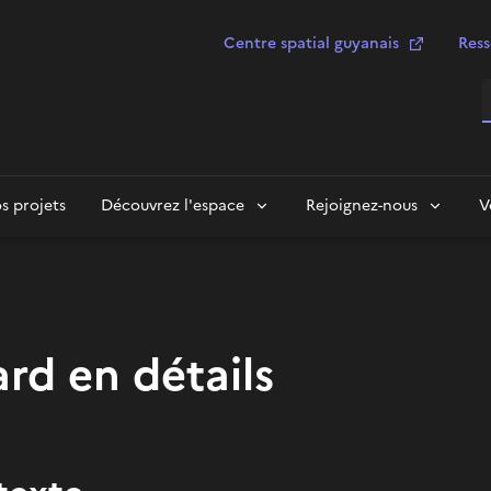
Centre spatial guyanais
Ress
R
s projets
Découvrez l'espace
Rejoignez-nous
V
ard en détails