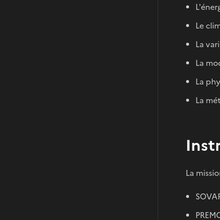
L'éner
Le cli
La var
La mod
La phy
La mét
Inst
La missio
SOVAP 
PREMOS