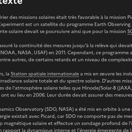
texte
rier des missions solaires était très favorable à la mission
Experiment est un satellite du programme Earth Observing 
nte solaire devait se poursuivre ainsi que pour la mission
S
assuré la continuité des mesures jusqu'à la relève qui dev
NOAA, NASA, USAF) en 2011. Cependant, ce programme a é
entre autres, de certains retards et un niveau de complexit
rs, la
Station spatiale internationale
a mis en œuvre les inst
irradiance solaire totale et du spectre solaire. D'autres mi
res de l'atmosphère solaire telles que Hinode/Solar-B (JAX
 ont eu lieu en 2006. Leur durée devait assurer des mesur
namics Observatory (SDO, NASA) a été mis en orbite à une 
ergie existait avec Picard, car SDO ne comporte pas de me
 magnétique solaire et effectue un sondage profond de l'in
n rapport la dynamique interne et l'énergie émergente de 