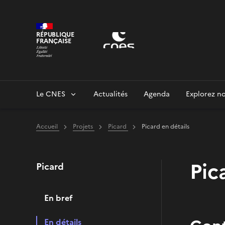
Panneau de gestion des cookies
RÉPUBLIQUE
FRANÇAISE
Le CNES
Actualités
Agenda
Explorez no
Accueil
Projets
Picard
Picard en détails
Pic
Picard
En bref
En détails