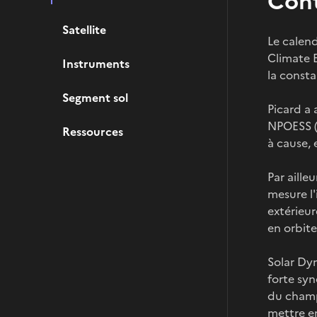
Con
Satellite
Le calend
Climate 
Instruments
la consta
Segment sol
Picard a 
NPOESS (
Ressources
à cause, 
Par ailleu
mesure l'
extérieu
en orbite
Solar Dy
forte syn
du champ
mettre e