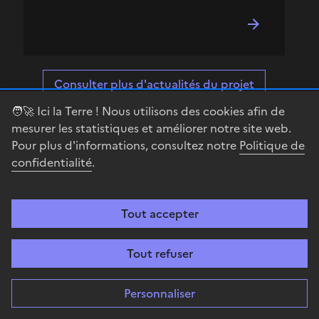
Consulter plus d'actualités du projet
🧑‍🚀 Ici la Terre ! Nous utilisons des cookies afin de
mesurer les statistiques et améliorer notre site web.
Pour plus d'informations, consultez notre
Politique de
confidentialité
.
La newsletter du spatial
Ariane 6, sciences, climat, exploration... Retrouvez les
actualités spatiales décryptées par le CNES !
Tout accepter
Tout refuser
Personnaliser
Votre adresse de messagerie est uniquement utilisée pour vous envoyer