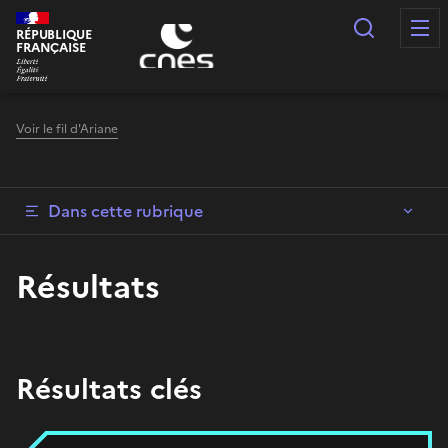
Panneau de gestion des cookies
Recherc
RÉPUBLIQUE
FRANÇAISE
Voir le fil d'Ariane
Dans cette rubrique
Résultats
Résultats clés