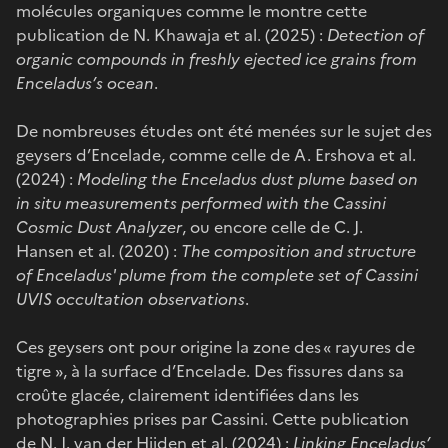
molécules organiques comme le montre cette
publication de N. Khawaja et al. (2025) :
Detection of
organic compounds in freshly ejected ice grains from
Enceladus’s ocean
.
De nombreuses études ont été menées sur le sujet des
geysers d’Encelade, comme celle de A. Ershova et al.
(2024) :
Modeling the Enceladus dust plume based on
in situ measurements performed with the Cassini
Cosmic Dust Analyzer
, ou encore celle de C. J.
Hansen et al. (2020) :
The composition and structure
of Enceladus' plume from the complete set of Cassini
UVIS occultation observations
.
Ces geysers ont pour origine la zone des « rayures de
tigre », à la surface d’Encelade. Des fissures dans sa
croûte glacée, clairement identifiées dans les
photographies prises par Cassini. Cette publication
de N. J. van der Hijden et al. (2024) :
Linking Enceladus’