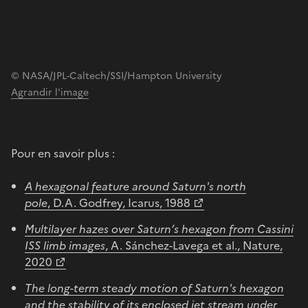
© NASA/JPL-Caltech/SSI/Hampton University
Agrandir l'image
Pour en savoir plus :
A hexagonal feature around Saturn's north
pole
, D.A. Godfrey, Icarus, 1988
Multilayer hazes over Saturn’s hexagon from Cassini
ISS limb images
, A. Sánchez-Lavega et al., Nature,
2020
The long-term steady motion of Saturn's hexagon
and the stability of its enclosed jet stream under